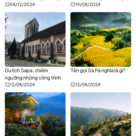
lãnh thổ tham gia Marathon
04/12/2024
đâu, chơi gì?
19/08/2024
Vượt núi Việt Nam (VMM)
năm 2024
Du lịch Sapa, chiêm
Tên gọi Sa Pa nghĩa là gì?
ngưỡng những công trình
kiến trúc huyền thoại
12/08/2024
12/08/2024