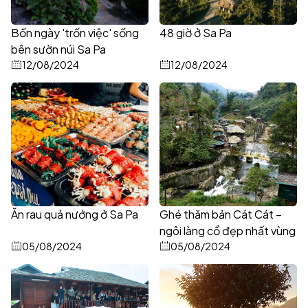
Bốn ngày 'trốn việc' sống
48 giờ ở Sa Pa
bên sườn núi Sa Pa
12/08/2024
12/08/2024
Ăn rau quả nướng ở Sa Pa
Ghé thăm bản Cát Cát –
ngôi làng cổ đẹp nhất vùng
05/08/2024
Tây Bắc
05/08/2024