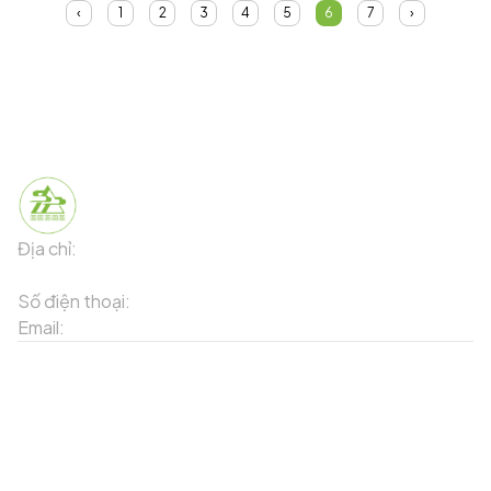
‹
1
2
3
4
5
6
7
›
Địa chỉ:
91 Phố Xuân Viên - Phường Sa Pa - Thị xã Sa Pa -
Tỉnh Lào Cai
Số điện thoại:
02143871202
Email:
contact-sapa@laocai.gov.vn
Sơ đồ trang web
Dịch vụ khác
Địa điểm du lịch
Chương trình khuyến mãi
Địa điểm tiện ích
Bản đồ 3D
Địa điểm ẩm thực
Tạo lộ trình
Địa điểm nghỉ dưỡng
Sản phẩm truyền thống