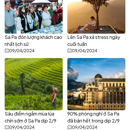
Sa Pa đón lượng khách cao
Lên Sa Pa xả stress ngày
nhất lịch sử
cuối tuần
09/04/2024
09/04/2024
Sáu điểm ngắm mùa lúa
90% phòng nghỉ ở Sa Pa
chín sớm ở Sa Pa dịp 2/9
đã bán hết trong dịp 2/9
09/04/2024
09/04/2024