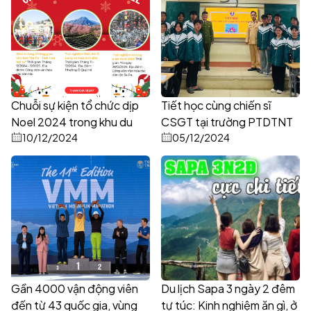
Chuỗi sự kiện tổ chức dịp
Tiết học cùng chiến sĩ
Noel 2024 trong khu du
CSGT tại trường PTDTNT
lịch Sa Pa
10/12/2024
THCS & THPT thị xã Sa Pa
05/12/2024
Gần 4000 vận động viên
Du lịch Sapa 3 ngày 2 đêm
đến từ 43 quốc gia, vùng
tự túc: Kinh nghiệm ăn gì, ở