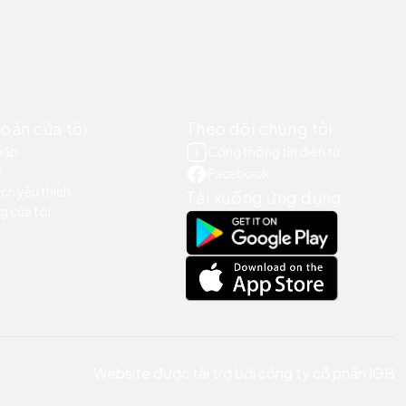
hoản của tôi
Theo dõi chúng tôi
hập
Cổng thông tin điện tử
ý
Facebook
ch yêu thích
Tải xuống ứng dụng
g của tôi
Website được tài trợ bởi công ty cổ phần IGB