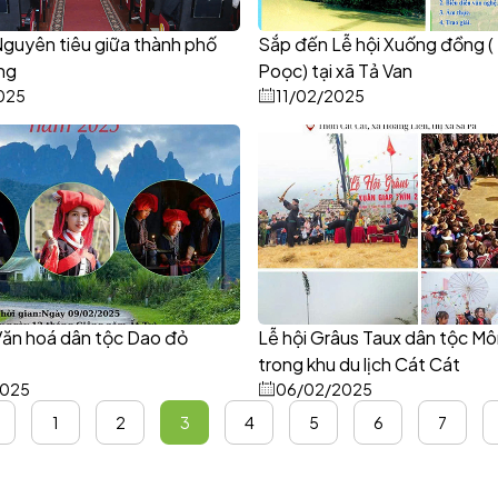
guyên tiêu giữa thành phố
Sắp đến Lễ hội Xuống đồng 
ng
Poọc) tại xã Tả Van
025
11/02/2025
Văn hoá dân tộc Dao đỏ
Lễ hội Grâus Taux dân tộc Mô
trong khu du lịch Cát Cát
2025
06/02/2025
1
2
3
4
5
6
7