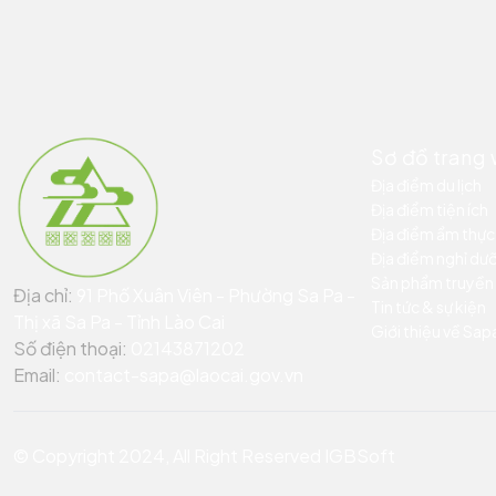
Sơ đồ trang
Địa điểm du lịch
Địa điểm tiện ích
Địa điểm ẩm thực
Địa điểm nghỉ dư
Sản phẩm truyền
Địa chỉ:
91 Phố Xuân Viên - Phường Sa Pa -
Tin tức & sự kiện
Thị xã Sa Pa - Tỉnh Lào Cai
Giới thiệu về Sap
Số điện thoại:
02143871202
Email:
contact-sapa@laocai.gov.vn
© Copyright 2024, All Right Reserved IGBSoft