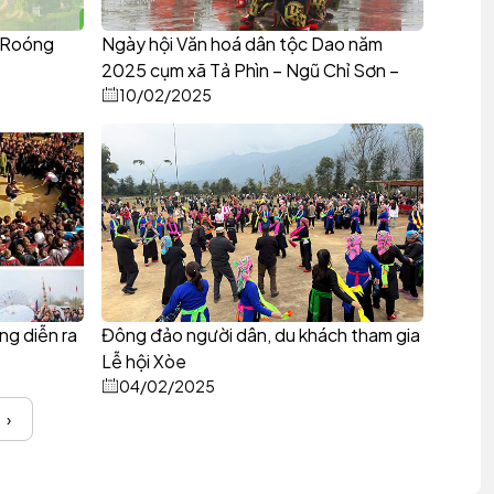
( Roóng
Ngày hội Văn hoá dân tộc Dao năm
2025 cụm xã Tả Phìn – Ngũ Chỉ Sơn –
Trung Chải
10/02/2025
ng diễn ra
Đông đảo người dân, du khách tham gia
Lễ hội Xòe
04/02/2025
›