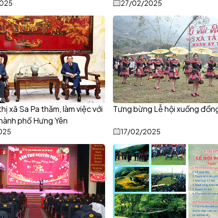
2025
27/02/2025
hị xã Sa Pa thăm, làm việc với
Tưng bừng Lễ hội xuống đồng
thành phố Hưng Yên
025
17/02/2025