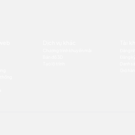
 web
Dịch vụ khác
Tài k
Chương trình khuyến mãi
Đăng n
Bản đồ 3D
Đăng k
Tạo lộ trình
Danh sá
ỡng
Giỏ hàn
 thống
a