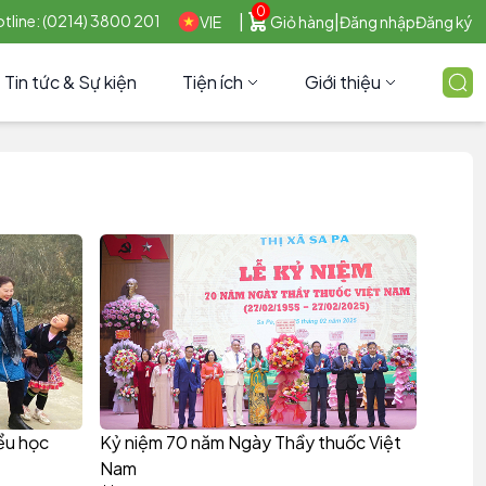
0
|
|
tline: (0214) 3800 201
VIE
Giỏ hàng
Đăng nhập
Đăng ký
Tin tức & Sự kiện
Tiện ích
Giới thiệu
ểu học
Kỷ niệm 70 năm Ngày Thầy thuốc Việt
Nam