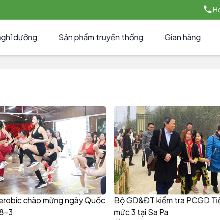
Ho
nghỉ dưỡng
Sản phẩm truyền thống
Gian hàng
Aerobic chào mừng ngày Quốc
Bộ GD&ĐT kiểm tra PCGD Ti
 8-3
mức 3 tại Sa Pa