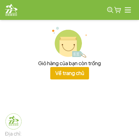
Open
Giỏ hàng của bạn còn trống
Về trang chủ
Địa chỉ:
91 Phố Xuân Viên - Phường Sa Pa - Thị xã Sa Pa -