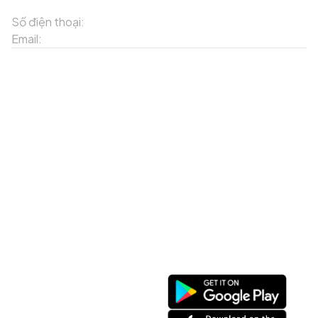
Tỉnh Lào Cai
Số điện thoại:
02143871202
Email:
contact-sapa@laocai.gov.vn
Sơ đồ trang web
Dịch vụ khác
Địa điểm du lịch
Chương trình khuyến mãi
Địa điểm tiện ích
Bản đồ 3D
Địa điểm ẩm thực
Tạo lộ trình
Địa điểm nghỉ dưỡng
Sản phẩm truyền thống
Tin tức & sự kiện
Giới thiệu về Sapa
Tài khoản của tôi
Theo dõi chúng tôi
Đăng nhập
Cổng thông tin điện tử
Đăng ký
Facebook
Danh sách yêu thích
Tải xuống ứng dụng
Giỏ hàng của tôi