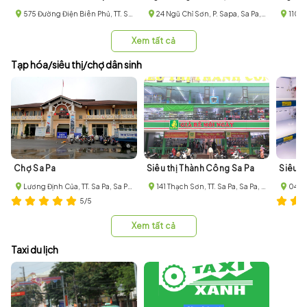
575 Đường Điện Biên Phủ, TT. Sa Pa, Sa Pa, Lào Cai
24 Ngũ Chỉ Sơn, P. Sapa, Sa Pa, Lào Cai
Xem tất cả
Tạp hóa/siêu thị/chợ dân sinh
Chợ Sa Pa
Siêu thị Thành Công Sa Pa
Siêu t
Lương Định Của, TT. Sa Pa, Sa Pa, Lào Cai
141 Thạch Sơn, TT. Sa Pa, Sa Pa, Lào Cai
5/5
Xem tất cả
Taxi du lịch