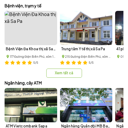
Bệnh viện, trạm y tế
Bệnh Viện Đa Khoa thị xã Sa Pa
Trung tâm Y tế thị xã Sa Pa
41 ph
177 Đường Điện Biên Phủ, xóm 1A, Sa Pa, Lào Cai
215 Đường Điện Biên Phủ, xóm 1A, Sa Pa, Lào Cai
5/5
5/5
Xem tất cả
Ngân hàng, cây ATM
ATM Vietcombank Sapa
Ngân hàng Quân đội MB Bank