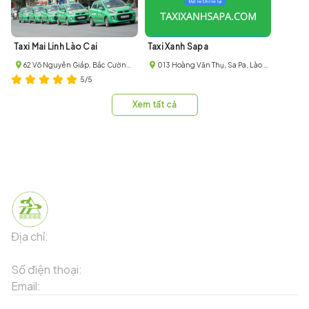
Taxi Mai Linh Lào Cai
Taxi Xanh Sapa
62 Võ Nguyên Giáp, Bắc Cường, Thị xã Lào Cai, Lào Cai
013 Hoàng Văn Thụ, Sa Pa, Lào Cai, Lào Cai, Vietnam
5/5
Xem tất cả
Địa chỉ:
91 Phố Xuân Viên - Phường Sa Pa - Thị xã Sa Pa -
Tỉnh Lào Cai
Số điện thoại:
02143871202
Email:
contact-sapa@laocai.gov.vn