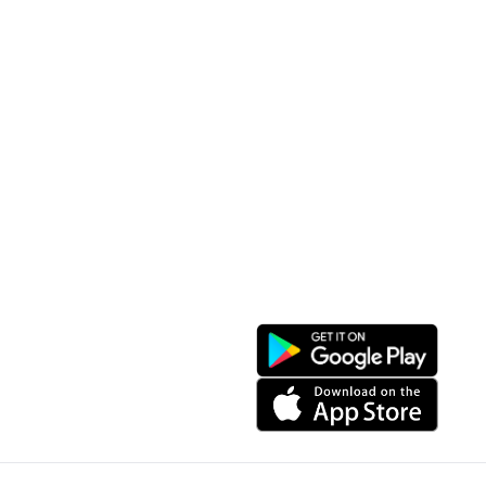
Sơ đồ trang web
Dịch vụ khác
Địa điểm du lịch
Chương trình khuyến mãi
Địa điểm tiện ích
Bản đồ 3D
Địa điểm ẩm thực
Tạo lộ trình
Địa điểm nghỉ dưỡng
Sản phẩm truyền thống
Tin tức & sự kiện
Giới thiệu về Sapa
Tài khoản của tôi
Theo dõi chúng tôi
Đăng nhập
Cổng thông tin điện tử
Đăng ký
Facebook
Danh sách yêu thích
Tải xuống ứng dụng
Giỏ hàng của tôi