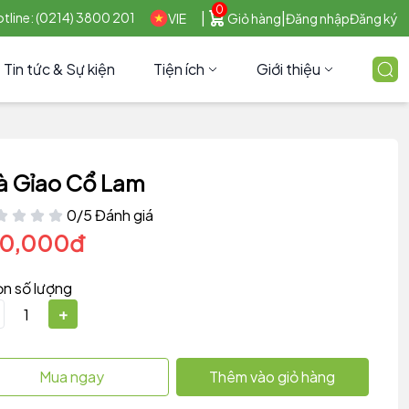
0
|
|
tline: (0214) 3800 201
VIE
Giỏ hàng
Đăng nhập
Đăng ký
Tin tức & Sự kiện
Tiện ích
Giới thiệu
à Gỉao Cổ Lam
0/5 Đánh giá
80,000đ
n số lượng
+
Mua ngay
Thêm vào giỏ hàng