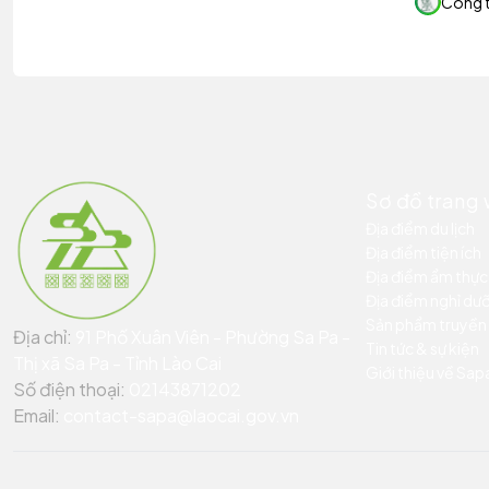
Công 
Sơ đồ trang
Địa điểm du lịch
Địa điểm tiện ích
Địa điểm ẩm thực
Địa điểm nghỉ dư
Sản phẩm truyền
Địa chỉ:
91 Phố Xuân Viên - Phường Sa Pa -
Tin tức & sự kiện
Thị xã Sa Pa - Tỉnh Lào Cai
Giới thiệu về Sap
Số điện thoại:
02143871202
Email:
contact-sapa@laocai.gov.vn