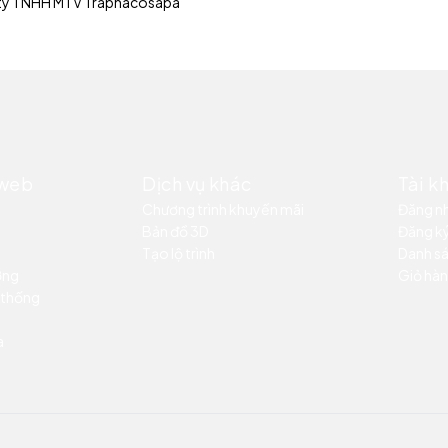
ty TNHH MTV Traphacosapa
 web
Dịch vụ khác
Tài k
Chương trình khuyến mãi
Đăng n
Bản đồ 3D
Đăng k
Tạo lộ trình
Danh sá
ỡng
Giỏ hàn
 thống
a