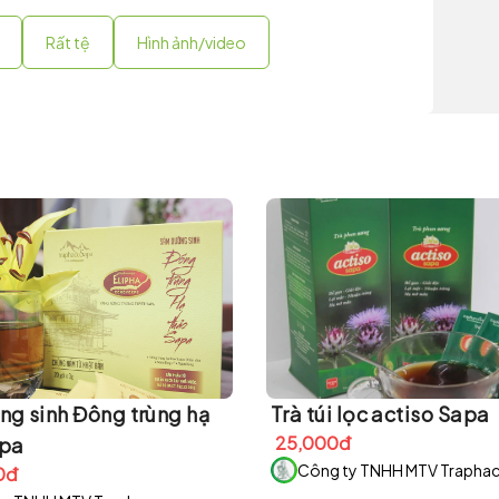
Rất tệ
Hình ảnh/video
ng sinh Đông trùng hạ
Trà túi lọc actiso Sapa
25,000đ
apa
Công ty TNHH MTV Trapha
0đ