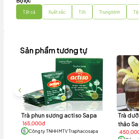
Bộ lọc
Tất cả
Xuất sắc
Tốt
Trung bình
Tệ
Sản phẩm tương tự
Trà phun sương actiso Sapa
Trà dưỡ
165,000đ
thảo S
Công ty TNHH MTV Traphacosapa
450,00