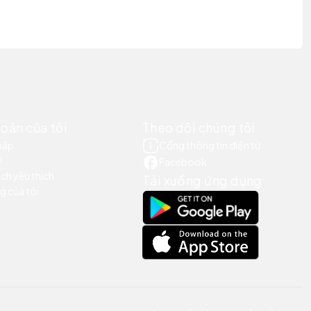
hoản của tôi
Theo dõi chúng tôi
hập
Cổng thông tin điện tử
ý
Facebook
ch yêu thích
Tải xuống ứng dụng
g của tôi