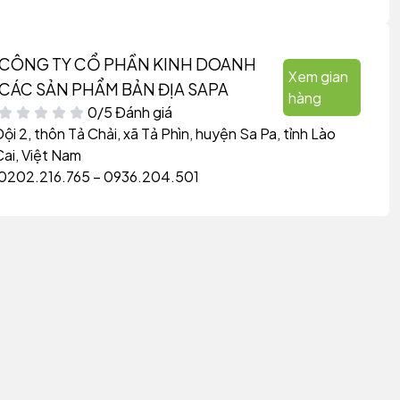
CÔNG TY CỔ PHẦN KINH DOANH
Xem gian
CÁC SẢN PHẨM BẢN ĐỊA SAPA
hàng
0/5 Đánh giá
Đội 2, thôn Tả Chải, xã Tả Phìn, huyện Sa Pa, tỉnh Lào
Cai, Việt Nam
0202.216.765 – 0936.204.501