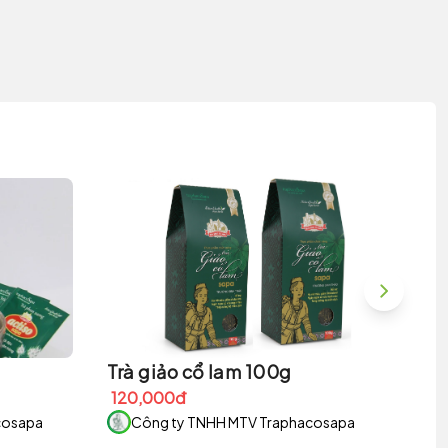
Trà giảo cổ lam 100g
Trà
120,000đ
26
cosapa
Công ty TNHH MTV Traphacosapa