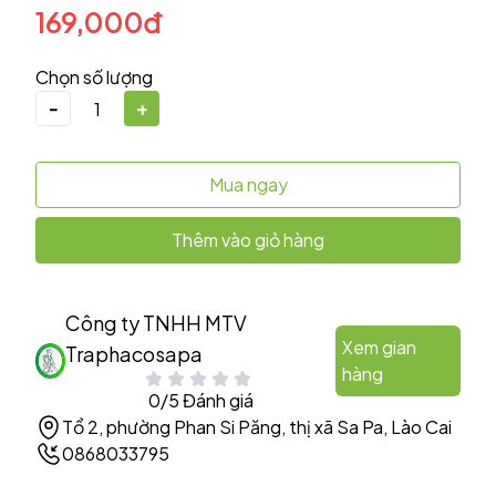
169,000đ
Chọn số lượng
-
+
Mua ngay
Thêm vào giỏ hàng
Công ty TNHH MTV
Xem gian
Traphacosapa
hàng
0/5 Đánh giá
Tổ 2, phường Phan Si Păng, thị xã Sa Pa, Lào Cai
0868033795