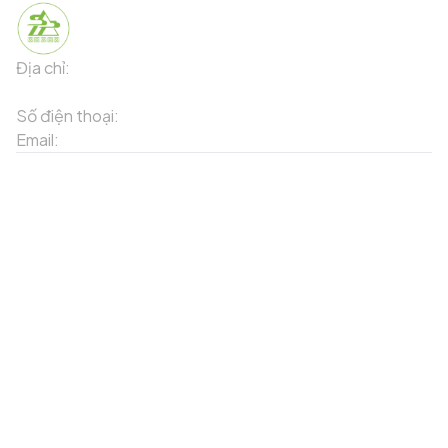
Địa chỉ:
91 Phố Xuân Viên - Phường Sa Pa - Thị xã Sa Pa -
Tỉnh Lào Cai
Số điện thoại:
02143871202
Email:
contact-sapa@laocai.gov.vn
Sơ đồ trang web
Dịch vụ khác
Địa điểm du lịch
Chương trình khuyến mãi
Địa điểm tiện ích
Bản đồ 3D
Địa điểm ẩm thực
Tạo lộ trình
Địa điểm nghỉ dưỡng
Sản phẩm truyền thống
Tin tức & sự kiện
Giới thiệu về Sapa
Tài khoản của tôi
Theo dõi chúng tôi
Đăng nhập
Cổng thông tin điện tử
Đăng ký
Facebook