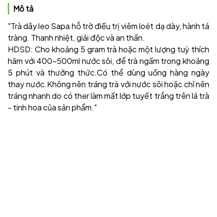
Mô tả
"Trà dây leo Sapa hỗ trờ điều trị viêm loét dạ dày, hành tá
tràng. Thanh nhiệt, giải độc và an thần.
HDSD: Cho khoảng 5 gram trà hoặc một lượng tuỳ thích
hãm với 400-500ml nước sôi, để trà ngấm trong khoảng
5 phút và thưởng thức.Có thể dùng uống hàng ngày
thay nước.Không nên tráng trà với nước sôi hoặc chỉ nên
tráng nhanh do có ther làm mất lớp tuyết trắng trên lá trà
- tinh hoa của sản phẩm."