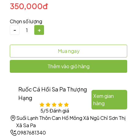
350,000đ
Chọn số lượng
-
+
Mua ngay
Thêm vào giỏ hàng
Ruốc Cá Hồi Sa Pa Thượng
Xem gian
Hạng
hàng
5/5 Đánh giá
Suối Lạnh Thôn Can Hồ Mông Xã Ngũ Chỉ Sơn Thị
Xã Sa Pa
0987681340