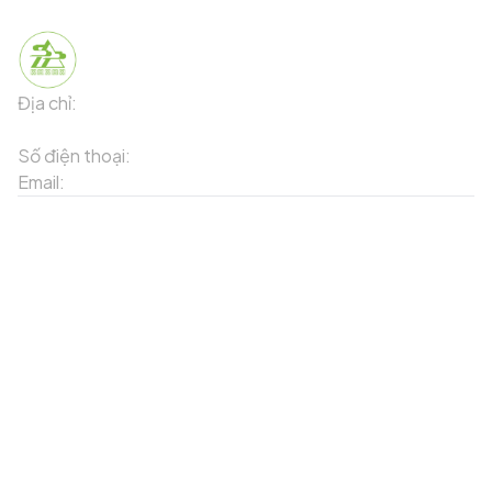
Địa chỉ:
91 Phố Xuân Viên - Phường Sa Pa - Thị xã Sa Pa -
Tỉnh Lào Cai
Số điện thoại:
02143871202
Email:
contact-sapa@laocai.gov.vn
Sơ đồ trang web
Dịch vụ khác
Địa điểm du lịch
Chương trình khuyến mãi
Địa điểm tiện ích
Bản đồ 3D
Địa điểm ẩm thực
Tạo lộ trình
Địa điểm nghỉ dưỡng
Sản phẩm truyền thống
Tin tức & sự kiện
Giới thiệu về Sapa
Tài khoản của tôi
Theo dõi chúng tôi
Đăng nhập
Cổng thông tin điện tử