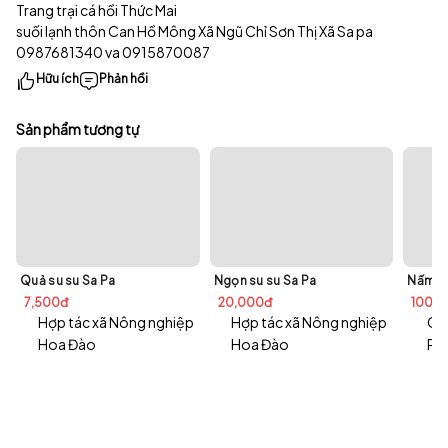
Trang trại cá hồi Thức Mai
suối lạnh thôn Can Hồ Mông Xã Ngũ Chỉ Sơn Thị Xã Sa pa
0987681340 va 0915870087
Hữu ích
Phản hồi
Sản phẩm tương tự
Quả su su Sa Pa
Ngọn su su Sa Pa
Nấm Hư
7,500đ
20,000đ
100,
Hợp tác xã Nông nghiệp
Hợp tác xã Nông nghiệp
Cô
Hoa Đào
Hoa Đào
Ph