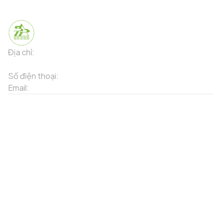
Địa chỉ:
91 Phố Xuân Viên - Phường Sa Pa - Thị xã Sa Pa -
Tỉnh Lào Cai
Số điện thoại:
02143871202
Email:
contact-sapa@laocai.gov.vn
Sơ đồ trang web
Dịch vụ khác
Địa điểm du lịch
Chương trình khuyến mãi
Địa điểm tiện ích
Bản đồ 3D
Địa điểm ẩm thực
Tạo lộ trình
Địa điểm nghỉ dưỡng
Sản phẩm truyền thống
Tin tức & sự kiện
Giới thiệu về Sapa
Tài khoản của tôi
Theo dõi chúng tôi
Đăng nhập
Cổng thông tin điện tử