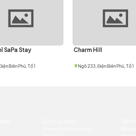
ỉ SaPa Stay
Charm Hill
Điện Biên Phủ, Tổ 1
Ngõ 233, Điện Biên Phủ, Tổ 1
 web
Dịch vụ khác
Tài k
Chương trình khuyến mãi
Đăng n
Bản đồ 3D
Đăng k