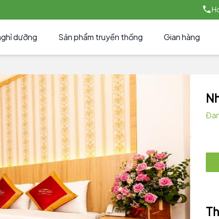
Ho
nghỉ dưỡng
Sản phẩm truyền thống
Gian hàng
Nh
Đan
Th