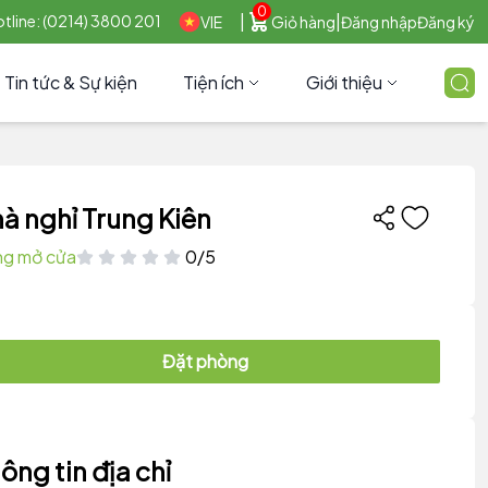
0
|
|
tline: (0214) 3800 201
VIE
Giỏ hàng
Đăng nhập
Đăng ký
Tin tức & Sự kiện
Tiện ích
Giới thiệu
à nghỉ Trung Kiên
g mở cửa
0/5
Đặt phòng
ông tin địa chỉ