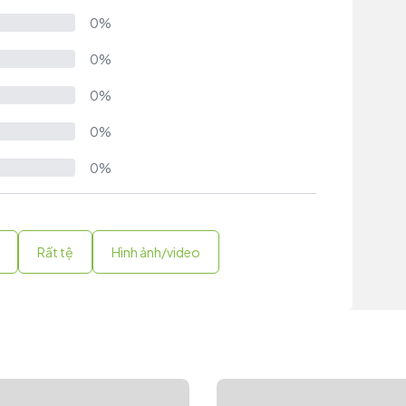
0%
0%
0%
0%
0%
Rất tệ
Hình ảnh/video