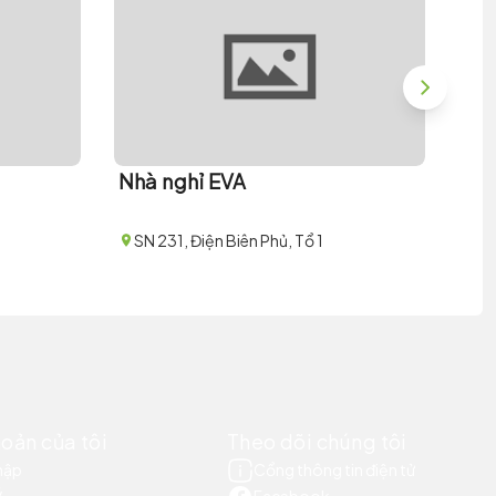
Nhà nghỉ EVA
Nhà
SN 231, Điện Biên Phủ, Tổ 1
SN
hoản của tôi
Theo dõi chúng tôi
hập
Cổng thông tin điện tử
ý