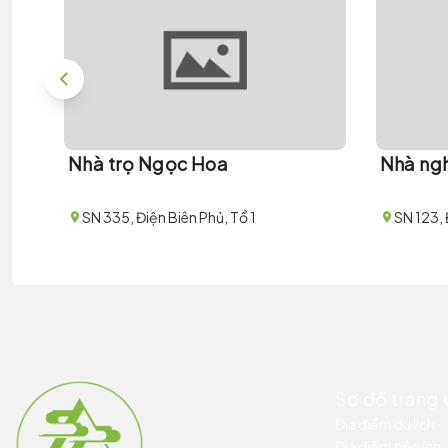
Nhà trọ Ngọc Hoa
Nhà ngh
SN 335, Điện Biên Phủ, Tổ 1
SN 123, 
Sơ đồ trang
Địa điểm du lịch
Địa điểm tiện ích