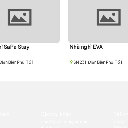
ỉ SaPa Stay
Nhà nghỉ EVA
Điện Biên Phủ, Tổ 1
SN 231, Điện Biên Phủ, Tổ 1
 web
Dịch vụ khác
Tài k
Chương trình khuyến mãi
Đăng n
Bản đồ 3D
Đăng k