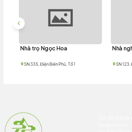
Nhà trọ Ngọc Hoa
Nhà ngh
SN 335, Điện Biên Phủ, Tổ 1
SN 123, 
Sơ đồ trang
Địa điểm du lịch
Địa điểm tiện ích