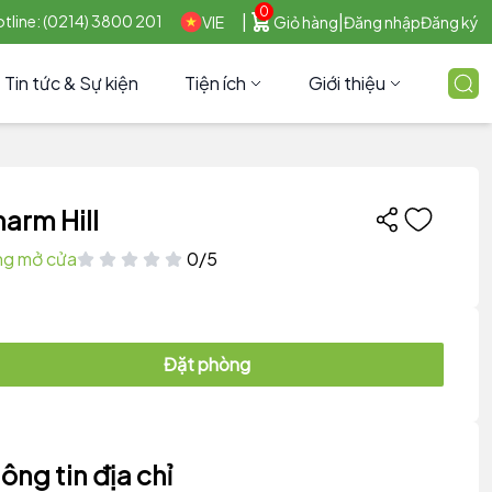
0
|
|
tline: (0214) 3800 201
VIE
Giỏ hàng
Đăng nhập
Đăng ký
Tin tức & Sự kiện
Tiện ích
Giới thiệu
arm Hill
g mở cửa
0/5
Đặt phòng
ông tin địa chỉ