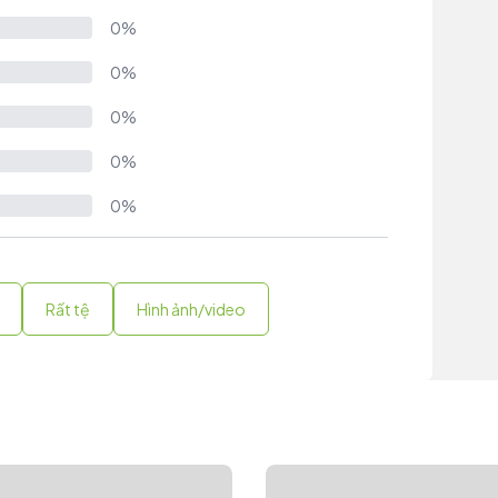
0%
0%
0%
0%
0%
Rất tệ
Hình ảnh/video