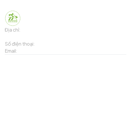
Địa chỉ:
91 Phố Xuân Viên - Phường Sa Pa - Thị xã Sa Pa -
Tỉnh Lào Cai
Số điện thoại:
02143871202
Email:
contact-sapa@laocai.gov.vn
Sơ đồ trang web
Dịch vụ khác
Địa điểm du lịch
Chương trình khuyến mãi
Địa điểm tiện ích
Bản đồ 3D
Địa điểm ẩm thực
Tạo lộ trình
Địa điểm nghỉ dưỡng
Sản phẩm truyền thống
Tin tức & sự kiện
Giới thiệu về Sapa
Tài khoản của tôi
Theo dõi chúng tôi
Đăng nhập
Cổng thông tin điện tử