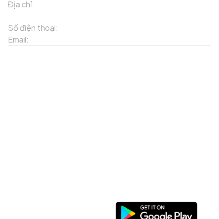
Địa chỉ:
91 Phố Xuân Viên - Phường Sa Pa - Thị xã Sa Pa -
Tỉnh Lào Cai
Số điện thoại:
02143871202
Email:
contact-sapa@laocai.gov.vn
Sơ đồ trang web
Dịch vụ khác
Địa điểm du lịch
Chương trình khuyến mãi
Địa điểm tiện ích
Bản đồ 3D
Địa điểm ẩm thực
Tạo lộ trình
Địa điểm nghỉ dưỡng
Sản phẩm truyền thống
Tin tức & sự kiện
Giới thiệu về Sapa
Tài khoản của tôi
Theo dõi chúng tôi
Đăng nhập
Cổng thông tin điện tử
Đăng ký
Facebook
Danh sách yêu thích
Tải xuống ứng dụng
Giỏ hàng của tôi