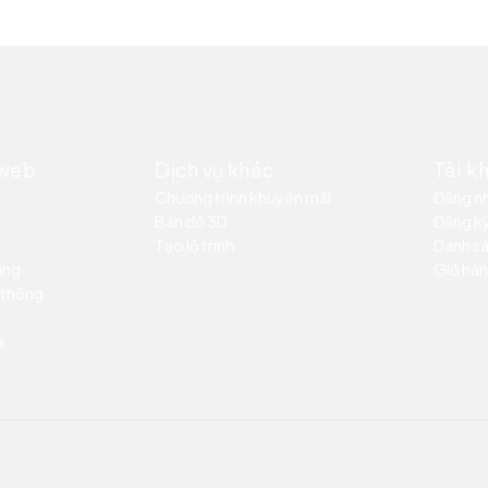
 web
Dịch vụ khác
Tài k
Chương trình khuyến mãi
Đăng n
Bản đồ 3D
Đăng k
Tạo lộ trình
Danh sá
ỡng
Giỏ hàn
 thống
a