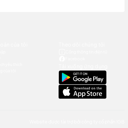
hoản của tôi
Theo dõi chúng tôi
hập
Cổng thông tin điện tử
ý
Facebook
ch yêu thích
Tải xuống ứng dụng
g của tôi
Website được tài trợ bởi công ty cổ phần IGB