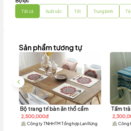
Bộ lọc
Tất cả
Xuất sắc
Tốt
Trung bình
Tệ
Sản phẩm tương tự
Bộ trang trí bàn ăn thổ cẩm
Tấm trải
2,500,000đ
2,300,
Công ty TNHHTM Tổng hợp Lan Rừng
Công 