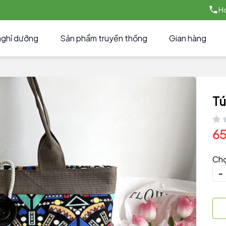
Ho
nghỉ dưỡng
Sản phẩm truyền thống
Gian hàng
Tú
6
Chọ
-