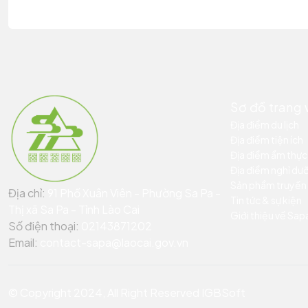
Sơ đồ trang
Địa điểm du lịch
Địa điểm tiện ích
Địa điểm ẩm thực
Địa điểm nghỉ dư
Sản phẩm truyền
Địa chỉ:
91 Phố Xuân Viên - Phường Sa Pa -
Tin tức & sự kiện
Thị xã Sa Pa - Tỉnh Lào Cai
Giới thiệu về Sap
Số điện thoại:
02143871202
Email:
contact-sapa@laocai.gov.vn
© Copyright 2024, All Right Reserved IGBSoft