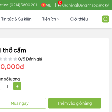
0
|
|
tline: (0214) 3800 201
VIE
Giỏ hàng
Đăng nhập
Đăng ký
Tin tức & Sự kiện
Tiện ích
Giới thiệu
i thổ cẩm
0/5 Đánh giá
50,000đ
n số lượng
+
Mua ngay
Thêm vào giỏ hàng