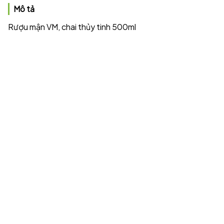
Mô tả
Rượu mận VM, chai thủy tinh 500ml