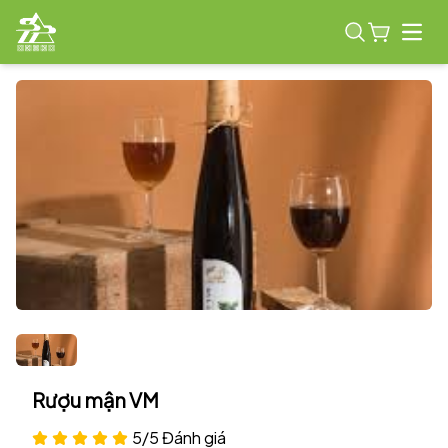
Open
Rượu mận VM
5/5 Đánh giá