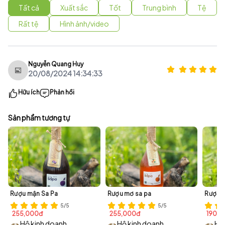
Tất cả
Xuất sắc
Tốt
Trung bình
Tệ
Rất tệ
Hình ảnh/video
Nguyễn Quang Huy
20/08/2024 14:34:33
Hữu ích
Phản hồi
Sản phẩm tương tự
Rượu mận Sa Pa
Rượu mơ sa pa
Rượu 
5/5
5/5
255,000đ
255,000đ
190,
Hộ kinh doanh
Hộ kinh doanh
Hộ