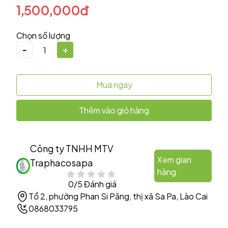
1,500,000đ
Chọn số lượng
-
+
Mua ngay
Thêm vào giỏ hàng
Công ty TNHH MTV
Xem gian
Traphacosapa
hàng
0/5 Đánh giá
Tổ 2, phường Phan Si Păng, thị xã Sa Pa, Lào Cai
0868033795