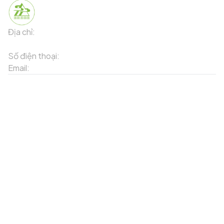
Địa chỉ:
91 Phố Xuân Viên - Phường Sa Pa - Thị xã Sa Pa -
Tỉnh Lào Cai
Số điện thoại:
02143871202
Email:
contact-sapa@laocai.gov.vn
Sơ đồ trang web
Dịch vụ khác
Địa điểm du lịch
Chương trình khuyến mãi
Địa điểm tiện ích
Bản đồ 3D
Địa điểm ẩm thực
Tạo lộ trình
Địa điểm nghỉ dưỡng
Sản phẩm truyền thống
Tin tức & sự kiện
Giới thiệu về Sapa
Tài khoản của tôi
Theo dõi chúng tôi
Đăng nhập
Cổng thông tin điện tử
Đăng ký
Facebook
Danh sách yêu thích