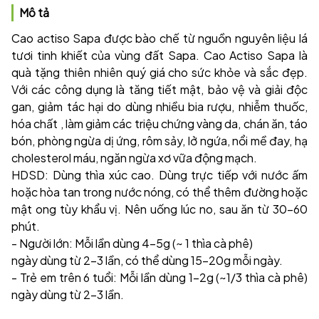
Mô tả
Cao actiso Sapa được bào chế từ nguồn nguyên liệu lá
tươi tinh khiết của vùng đất Sapa. Cao Actiso Sapa là
quà tặng thiên nhiên quý giá cho sức khỏe và sắc đẹp.
Với các công dụng là tăng tiết mật, bảo vệ và giải độc
gan, giảm tác hại do dùng nhiều bia rượu, nhiễm thuốc,
hóa chất , làm giảm các triệu chứng vàng da, chán ăn, táo
bón, phòng ngừa dị ứng, rôm sảy, lở ngứa, nổi mề đay, hạ
cholesterol máu, ngăn ngừa xơ vữa động mạch.
HDSD: Dùng thìa xúc cao. Dùng trực tiếp với nước ấm
hoặc hòa tan trong nước nóng, có thể thêm đường hoặc
mật ong tùy khẩu vị. Nên uống lúc no, sau ăn từ 30-60
phút.
- Người lớn: Mỗi lần dùng 4-5g (~ 1 thìa cà phê)
ngày dùng từ 2-3 lần, có thể dùng 15-20g mỗi ngày.
- Trẻ em trên 6 tuổi: Mỗi lần dùng 1-2g (~1/3 thìa cà phê)
ngày dùng từ 2-3 lần.