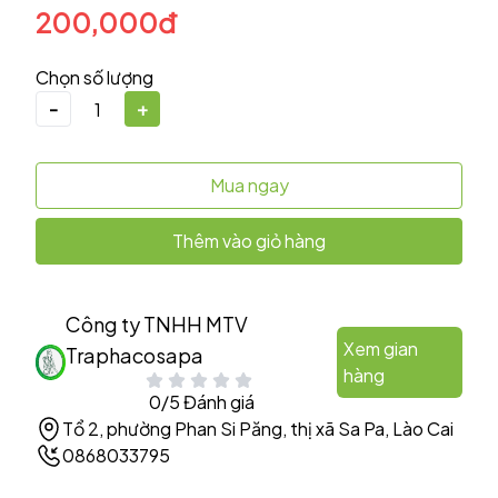
200,000đ
Chọn số lượng
-
+
Mua ngay
Thêm vào giỏ hàng
Công ty TNHH MTV
Xem gian
Traphacosapa
hàng
0/5 Đánh giá
Tổ 2, phường Phan Si Păng, thị xã Sa Pa, Lào Cai
0868033795