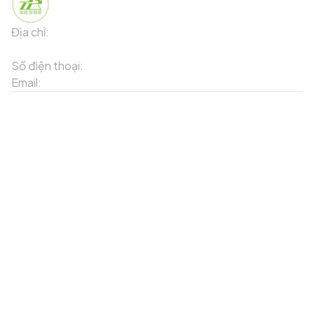
Địa chỉ:
91 Phố Xuân Viên - Phường Sa Pa - Thị xã Sa Pa -
Tỉnh Lào Cai
Số điện thoại:
02143871202
Email:
contact-sapa@laocai.gov.vn
Sơ đồ trang web
Dịch vụ khác
Địa điểm du lịch
Chương trình khuyến mãi
Địa điểm tiện ích
Bản đồ 3D
Địa điểm ẩm thực
Tạo lộ trình
Địa điểm nghỉ dưỡng
Sản phẩm truyền thống
Tin tức & sự kiện
Giới thiệu về Sapa
Tài khoản của tôi
Theo dõi chúng tôi
Đăng nhập
Cổng thông tin điện tử
Đăng ký
Facebook
Danh sách yêu thích
Tải xuống ứng dụng