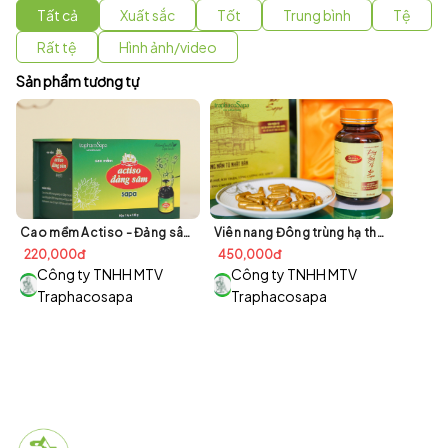
Tất cả
Xuất sắc
Tốt
Trung bình
Tệ
Rất tệ
Hình ảnh/video
Sản phẩm tương tự
Cao mềm Actiso - Đảng sâm Sapa
Viên nang Đông trùng hạ thảo Sapa
220,000đ
450,000đ
Công ty TNHH MTV
Công ty TNHH MTV
Traphacosapa
Traphacosapa