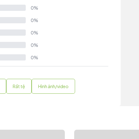
0%
0%
0%
0%
0%
Rất tệ
Hình ảnh/video