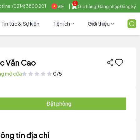
0
|
|
tline: (0214) 3800 201
VIE
Giỏ hàng
Đăng nhập
Đăng ký
Tin tức & Sự kiện
Tiện ích
Giới thiệu
c Văn Cao
g mở cửa
0/5
Đặt phòng
ông tin địa chỉ