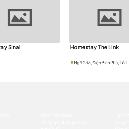
ay Sinai
Homestay The Link
Ngõ 233, Điện Biên Phủ, Tổ 1
 web
Dịch vụ khác
Tài k
Chương trình khuyến mãi
Đăng n
Bản đồ 3D
Đăng k