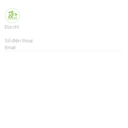
Địa chỉ:
91 Phố Xuân Viên - Phường Sa Pa - Thị xã Sa Pa -
Tỉnh Lào Cai
Số điện thoại:
02143871202
Email:
contact-sapa@laocai.gov.vn
Sơ đồ trang web
Dịch vụ khác
Địa điểm du lịch
Chương trình khuyến mãi
Địa điểm tiện ích
Bản đồ 3D
Địa điểm ẩm thực
Tạo lộ trình
Địa điểm nghỉ dưỡng
Sản phẩm truyền thống
Tin tức & sự kiện
Giới thiệu về Sapa
Tài khoản của tôi
Theo dõi chúng tôi
Đăng nhập
Cổng thông tin điện tử