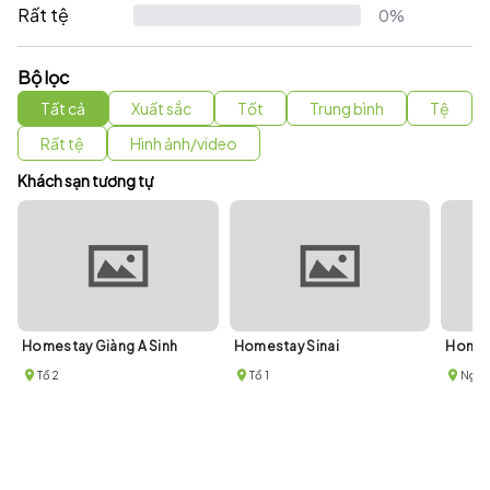
Rất tệ
0%
Bộ lọc
Tất cả
Xuất sắc
Tốt
Trung bình
Tệ
Rất tệ
Hình ảnh/video
Khách sạn tương tự
Homestay Giàng A Sinh
Homestay Sinai
Homes
Tổ 2
Tổ 1
Ngõ 2