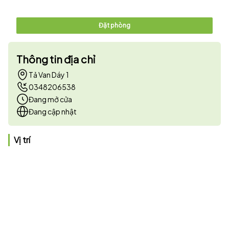
Đặt phòng
Thông tin địa chỉ
Tả Van Dáy 1
0348206538
Đang mở cửa
Đang cập nhật
Vị trí