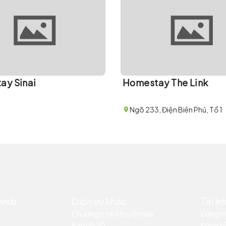
ay Sinai
Homestay The Link
Ngõ 233, Điện Biên Phủ, Tổ 1
 web
Dịch vụ khác
Tài k
Chương trình khuyến mãi
Đăng n
Bản đồ 3D
Đăng k