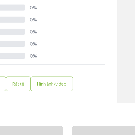
0%
0%
0%
0%
0%
Rất tệ
Hình ảnh/video