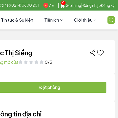
0
|
|
tline: (0214) 3800 201
VIE
Giỏ hàng
Đăng nhập
Đăng ký
Tin tức & Sự kiện
Tiện ích
Giới thiệu
c Thị Siểng
g mở cửa
0/5
Đặt phòng
ông tin địa chỉ