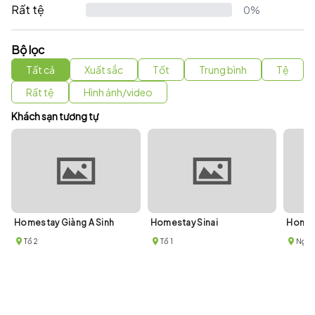
Rất tệ
0%
Bộ lọc
Tất cả
Xuất sắc
Tốt
Trung bình
Tệ
Rất tệ
Hình ảnh/video
Khách sạn tương tự
Homestay Giàng A Sinh
Homestay Sinai
Homes
Tổ 2
Tổ 1
Ngõ 2