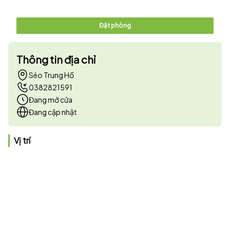
Đặt phòng
Thông tin địa chỉ
Séo Trung Hồ
0382821591
Đang mở cửa
Đang cập nhật
Vị trí