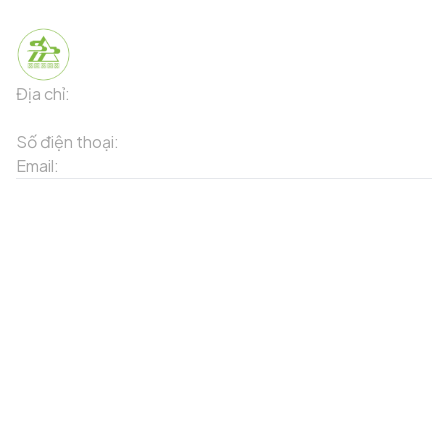
Địa chỉ:
91 Phố Xuân Viên - Phường Sa Pa - Thị xã Sa Pa -
Tỉnh Lào Cai
Số điện thoại:
02143871202
Email:
contact-sapa@laocai.gov.vn
Sơ đồ trang web
Dịch vụ khác
Địa điểm du lịch
Chương trình khuyến mãi
Địa điểm tiện ích
Bản đồ 3D
Địa điểm ẩm thực
Tạo lộ trình
Địa điểm nghỉ dưỡng
Sản phẩm truyền thống
Tin tức & sự kiện
Giới thiệu về Sapa
Tài khoản của tôi
Theo dõi chúng tôi
Đăng nhập
Cổng thông tin điện tử