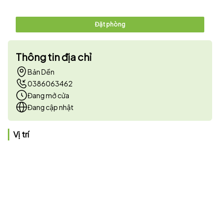
Đặt phòng
Thông tin địa chỉ
Bản Dền
0386063462
Đang mở cửa
Đang cập nhật
Vị trí