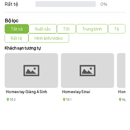
Rất tệ
0%
Bộ lọc
Tất cả
Xuất sắc
Tốt
Trung bình
Tệ
Rất tệ
Hình ảnh/video
Khách sạn tương tự
Homestay Giàng A Sinh
Homestay Sinai
Homes
Tổ 2
Tổ 1
Ngõ 2