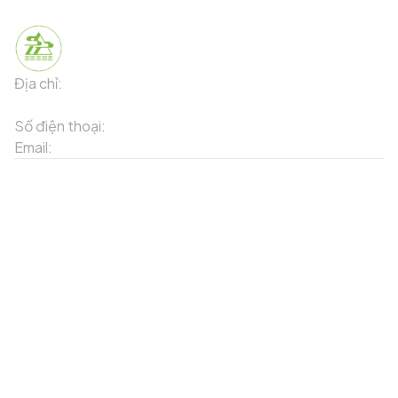
Địa chỉ:
91 Phố Xuân Viên - Phường Sa Pa - Thị xã Sa Pa -
Tỉnh Lào Cai
Số điện thoại:
02143871202
Email:
contact-sapa@laocai.gov.vn
Sơ đồ trang web
Dịch vụ khác
Địa điểm du lịch
Chương trình khuyến mãi
Địa điểm tiện ích
Bản đồ 3D
Địa điểm ẩm thực
Tạo lộ trình
Địa điểm nghỉ dưỡng
Sản phẩm truyền thống
Tin tức & sự kiện
Giới thiệu về Sapa
Tài khoản của tôi
Theo dõi chúng tôi
Đăng nhập
Cổng thông tin điện tử