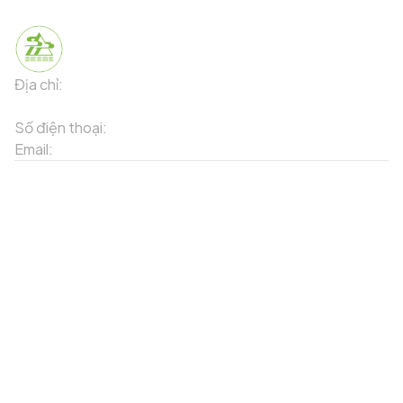
Địa chỉ:
91 Phố Xuân Viên - Phường Sa Pa - Thị xã Sa Pa -
Tỉnh Lào Cai
Số điện thoại:
02143871202
Email:
contact-sapa@laocai.gov.vn
Sơ đồ trang web
Dịch vụ khác
Địa điểm du lịch
Chương trình khuyến mãi
Địa điểm tiện ích
Bản đồ 3D
Địa điểm ẩm thực
Tạo lộ trình
Địa điểm nghỉ dưỡng
Sản phẩm truyền thống
Tin tức & sự kiện
Giới thiệu về Sapa
Tài khoản của tôi
Theo dõi chúng tôi
Đăng nhập
Cổng thông tin điện tử