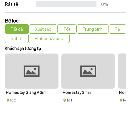
Rất tệ
0%
Bộ lọc
Tất cả
Xuất sắc
Tốt
Trung bình
Tệ
Rất tệ
Hình ảnh/video
Khách sạn tương tự
Homestay Giàng A Sinh
Homestay Sinai
Homes
Tổ 2
Tổ 1
Ngõ 2