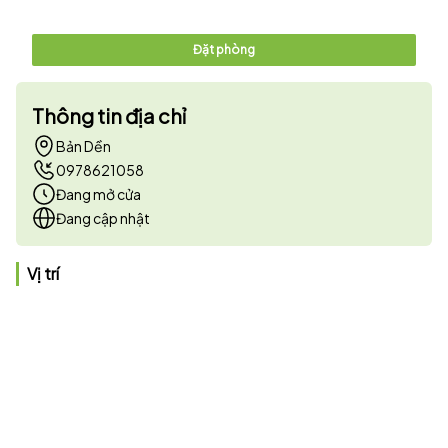
Đặt phòng
Thông tin địa chỉ
Bản Dền
0978621058
Đang mở cửa
Đang cập nhật
Vị trí