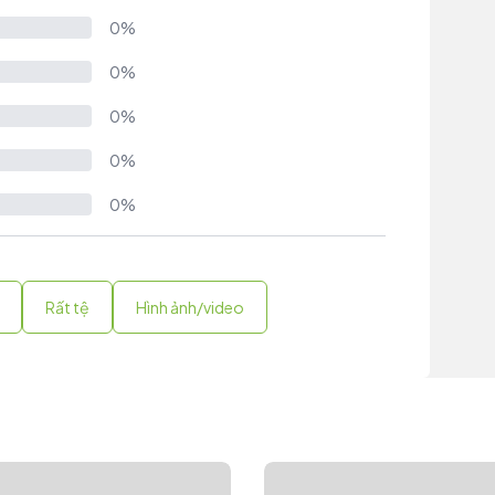
0%
0%
0%
0%
0%
Rất tệ
Hình ảnh/video