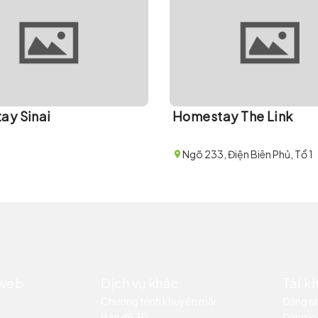
ay Sinai
Homestay The Link
Ngõ 233, Điện Biên Phủ, Tổ 1
 web
Dịch vụ khác
Tài k
Chương trình khuyến mãi
Đăng n
Bản đồ 3D
Đăng k