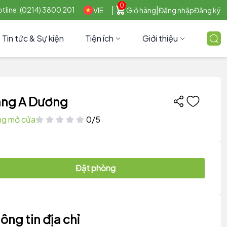
0
|
|
tline: (0214) 3800 201
VIE
Giỏ hàng
Đăng nhập
Đăng ký
Tin tức & Sự kiện
Tiện ích
Giới thiệu
ng A Dương
g mở cửa
0/5
Đặt phòng
ông tin địa chỉ