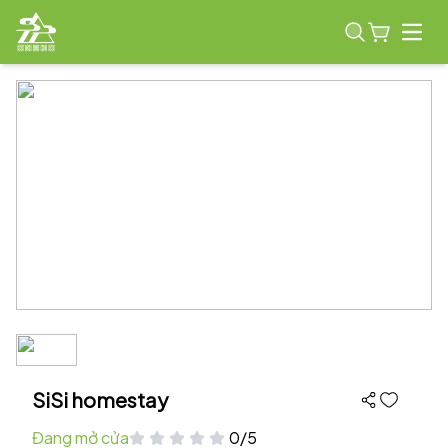
Open
SiSi homestay
Đang mở cửa
0/5