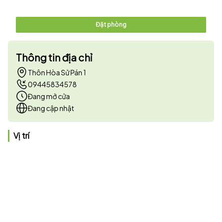
Đặt phòng
Thông tin địa chỉ
Thôn Hòa Sử Pán 1
09445834578
Đang mở cửa
Đang cập nhật
Vị trí