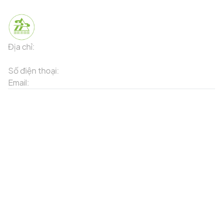
Địa chỉ:
91 Phố Xuân Viên - Phường Sa Pa - Thị xã Sa Pa -
Tỉnh Lào Cai
Số điện thoại:
02143871202
Email:
contact-sapa@laocai.gov.vn
Sơ đồ trang web
Dịch vụ khác
Địa điểm du lịch
Chương trình khuyến mãi
Địa điểm tiện ích
Bản đồ 3D
Địa điểm ẩm thực
Tạo lộ trình
Địa điểm nghỉ dưỡng
Sản phẩm truyền thống
Tin tức & sự kiện
Giới thiệu về Sapa
Tài khoản của tôi
Theo dõi chúng tôi
Đăng nhập
Cổng thông tin điện tử