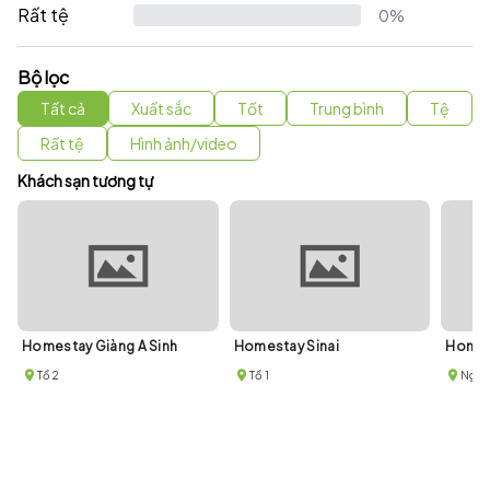
Rất tệ
0%
Bộ lọc
Tất cả
Xuất sắc
Tốt
Trung bình
Tệ
Rất tệ
Hình ảnh/video
Khách sạn tương tự
Homestay Giàng A Sinh
Homestay Sinai
Homes
Tổ 2
Tổ 1
Ngõ 2