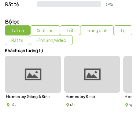
Rất tệ
0%
Bộ lọc
Tất cả
Xuất sắc
Tốt
Trung bình
Tệ
Rất tệ
Hình ảnh/video
Khách sạn tương tự
Homestay Giàng A Sinh
Homestay Sinai
Homes
Tổ 2
Tổ 1
Ngõ 2