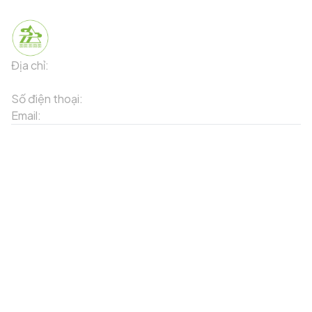
Địa chỉ:
91 Phố Xuân Viên - Phường Sa Pa - Thị xã Sa Pa -
Tỉnh Lào Cai
Số điện thoại:
02143871202
Email:
contact-sapa@laocai.gov.vn
Sơ đồ trang web
Dịch vụ khác
Địa điểm du lịch
Chương trình khuyến mãi
Địa điểm tiện ích
Bản đồ 3D
Địa điểm ẩm thực
Tạo lộ trình
Địa điểm nghỉ dưỡng
Sản phẩm truyền thống
Tin tức & sự kiện
Giới thiệu về Sapa
Tài khoản của tôi
Theo dõi chúng tôi
Đăng nhập
Cổng thông tin điện tử