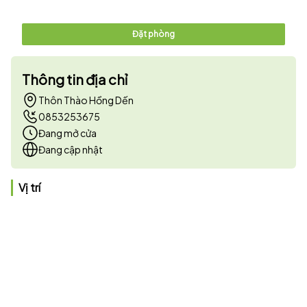
Đặt phòng
Thông tin địa chỉ
Thôn Thào Hồng Dến
0853253675
Đang mở cửa
Đang cập nhật
Vị trí