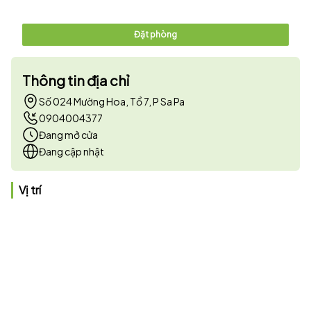
Đặt phòng
Thông tin địa chỉ
Số 024 Mường Hoa, Tổ 7, P Sa Pa
0904004377
Đang mở cửa
Đang cập nhật
Vị trí