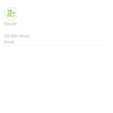
Địa chỉ:
91 Phố Xuân Viên - Phường Sa Pa - Thị xã Sa Pa -
Tỉnh Lào Cai
Số điện thoại:
02143871202
Email:
contact-sapa@laocai.gov.vn
Sơ đồ trang web
Dịch vụ khác
Địa điểm du lịch
Chương trình khuyến mãi
Địa điểm tiện ích
Bản đồ 3D
Địa điểm ẩm thực
Tạo lộ trình
Địa điểm nghỉ dưỡng
Sản phẩm truyền thống
Tin tức & sự kiện
Giới thiệu về Sapa
Tài khoản của tôi
Theo dõi chúng tôi
Đăng nhập
Cổng thông tin điện tử