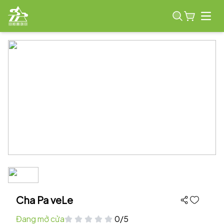
Open
Cha Pa veLe
Đang mở cửa
0/5