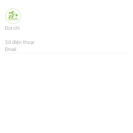
Địa chỉ:
91 Phố Xuân Viên - Phường Sa Pa - Thị xã Sa Pa -
Tỉnh Lào Cai
Số điện thoại:
02143871202
Email:
contact-sapa@laocai.gov.vn
Sơ đồ trang web
Dịch vụ khác
Địa điểm du lịch
Chương trình khuyến mãi
Địa điểm tiện ích
Bản đồ 3D
Địa điểm ẩm thực
Tạo lộ trình
Địa điểm nghỉ dưỡng
Sản phẩm truyền thống
Tin tức & sự kiện
Giới thiệu về Sapa
Tài khoản của tôi
Theo dõi chúng tôi
Đăng nhập
Cổng thông tin điện tử