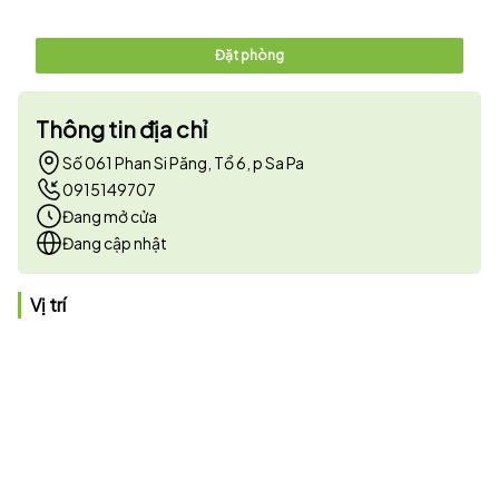
Đặt phòng
Thông tin địa chỉ
Số 061 Phan Si Păng, Tổ 6, p Sa Pa
0915149707
Đang mở cửa
Đang cập nhật
Vị trí