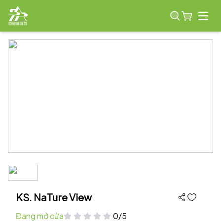
Open
KS. NaTure View
Đang mở cửa
0/5