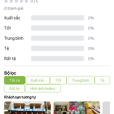
0 / 5
(0 Đánh giá)
Xuất sắc
0%
Tốt
0%
Trung bình
0%
Tệ
0%
Rất tệ
0%
Bộ lọc
Tất cả
Xuất sắc
Tốt
Trung bình
Tệ
Rất tệ
Hình ảnh/video
Khách sạn tương tự