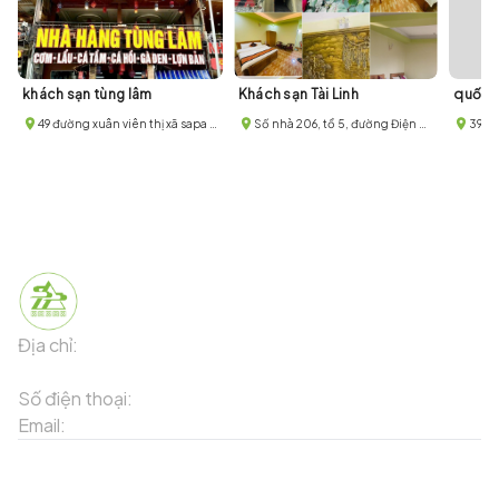
khách sạn tùng lâm
Khách sạn Tài Linh
quốc 
49 đường xuân viên thị xã sapa thành phố lào cai
Số nhà 206, tổ 5, đường Điện Biên Phủ, phường Hàm Rồng, thị xã Sa Pa
396 Đ
Địa chỉ:
91 Phố Xuân Viên - Phường Sa Pa - Thị xã Sa Pa -
Tỉnh Lào Cai
Số điện thoại:
02143871202
Email:
contact-sapa@laocai.gov.vn
Sơ đồ trang web
Dịch vụ khác
Địa điểm du lịch
Chương trình khuyến mãi