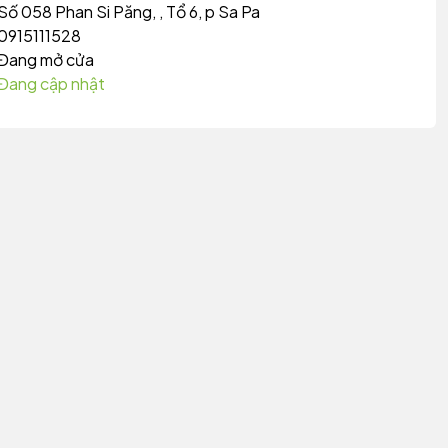
Số 058 Phan Si Păng, , Tổ 6, p Sa Pa
0915111528
Đang mở cửa
Đang cập nhật