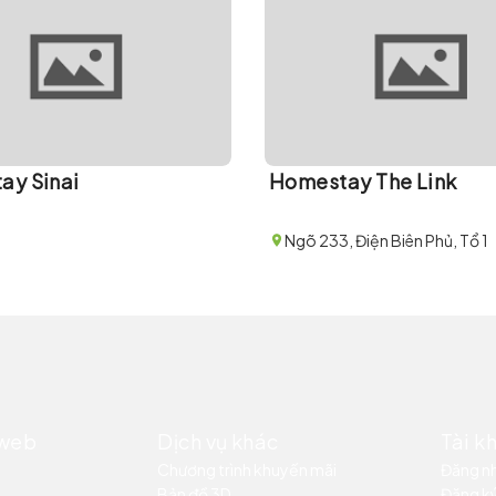
ay Sinai
Homestay The Link
Ngõ 233, Điện Biên Phủ, Tổ 1
 web
Dịch vụ khác
Tài k
Chương trình khuyến mãi
Đăng n
Bản đồ 3D
Đăng k