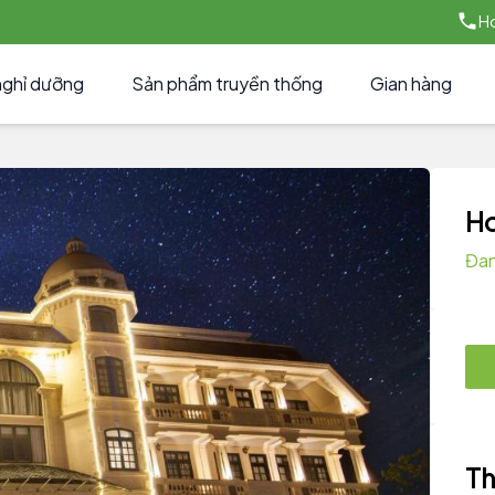
Ho
nghỉ dưỡng
Sản phẩm truyền thống
Gian hàng
H
Đan
Th