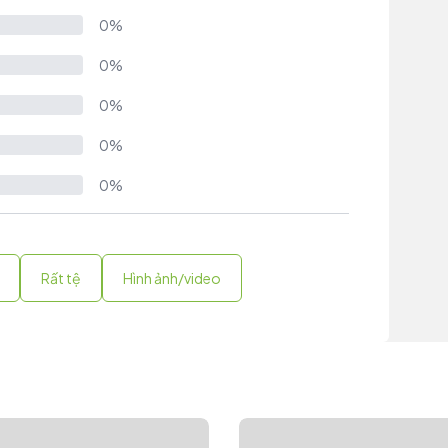
0%
0%
0%
0%
0%
Rất tệ
Hình ảnh/video