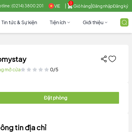
0
|
|
tline: (0214) 3800 201
VIE
Giỏ hàng
Đăng nhập
Đăng ký
Tin tức & Sự kiện
Tiện ích
Giới thiệu
omystay
g mở cửa
0/5
Đặt phòng
ông tin địa chỉ