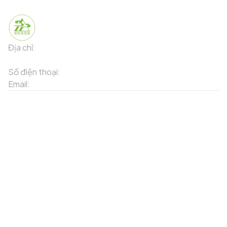
Địa chỉ:
91 Phố Xuân Viên - Phường Sa Pa - Thị xã Sa Pa -
Tỉnh Lào Cai
Số điện thoại:
02143871202
Email:
contact-sapa@laocai.gov.vn
Sơ đồ trang web
Dịch vụ khác
Địa điểm du lịch
Chương trình khuyến mãi
Địa điểm tiện ích
Bản đồ 3D
Địa điểm ẩm thực
Tạo lộ trình
Địa điểm nghỉ dưỡng
Sản phẩm truyền thống
Tin tức & sự kiện
Giới thiệu về Sapa
Tài khoản của tôi
Theo dõi chúng tôi
Đăng nhập
Cổng thông tin điện tử