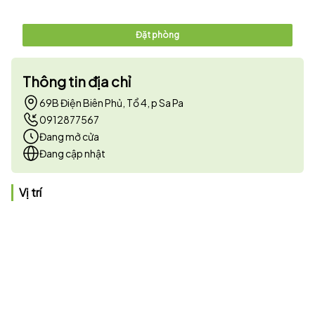
Đặt phòng
Thông tin địa chỉ
69B Điện Biên Phủ, Tổ 4, p Sa Pa
0912877567
Đang mở cửa
Đang cập nhật
Vị trí