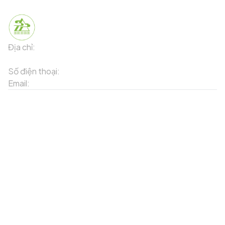
Địa chỉ:
91 Phố Xuân Viên - Phường Sa Pa - Thị xã Sa Pa -
Tỉnh Lào Cai
Số điện thoại:
02143871202
Email:
contact-sapa@laocai.gov.vn
Sơ đồ trang web
Dịch vụ khác
Địa điểm du lịch
Chương trình khuyến mãi
Địa điểm tiện ích
Bản đồ 3D
Địa điểm ẩm thực
Tạo lộ trình
Địa điểm nghỉ dưỡng
Sản phẩm truyền thống
Tin tức & sự kiện
Giới thiệu về Sapa
Tài khoản của tôi
Theo dõi chúng tôi
Đăng nhập
Cổng thông tin điện tử