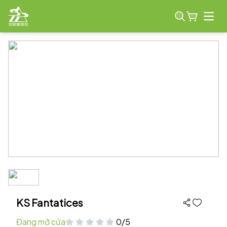
Open
KS Fantatices
Đang mở cửa
0/5