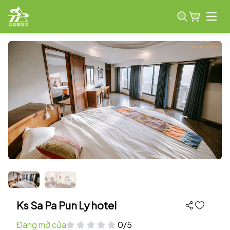
Open
Ks Sa Pa Pun Ly hotel
Đang mở cửa
0/5