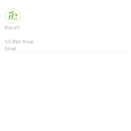
Địa chỉ:
91 Phố Xuân Viên - Phường Sa Pa - Thị xã Sa Pa -
Tỉnh Lào Cai
Số điện thoại:
02143871202
Email:
contact-sapa@laocai.gov.vn
Sơ đồ trang web
Dịch vụ khác
Địa điểm du lịch
Chương trình khuyến mãi
Địa điểm tiện ích
Bản đồ 3D
Địa điểm ẩm thực
Tạo lộ trình
Địa điểm nghỉ dưỡng
Sản phẩm truyền thống
Tin tức & sự kiện
Giới thiệu về Sapa
Tài khoản của tôi
Theo dõi chúng tôi
Đăng nhập
Cổng thông tin điện tử