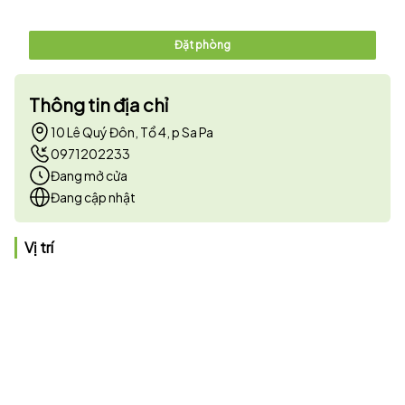
Đặt phòng
Thông tin địa chỉ
10 Lê Quý Đôn, Tổ 4, p Sa Pa
0971202233
Đang mở cửa
Đang cập nhật
Vị trí