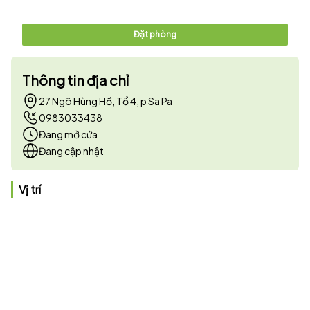
Đặt phòng
Thông tin địa chỉ
27 Ngõ Hùng Hồ, Tổ 4, p Sa Pa
0983033438
Đang mở cửa
Đang cập nhật
Vị trí