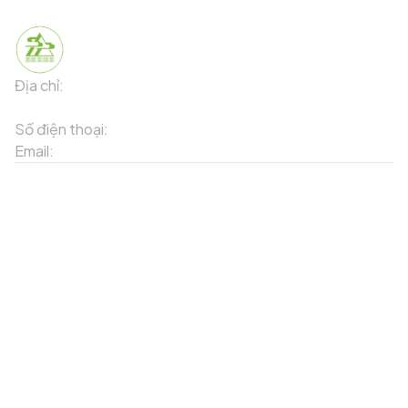
Địa chỉ:
91 Phố Xuân Viên - Phường Sa Pa - Thị xã Sa Pa -
Tỉnh Lào Cai
Số điện thoại:
02143871202
Email:
contact-sapa@laocai.gov.vn
Sơ đồ trang web
Dịch vụ khác
Địa điểm du lịch
Chương trình khuyến mãi
Địa điểm tiện ích
Bản đồ 3D
Địa điểm ẩm thực
Tạo lộ trình
Địa điểm nghỉ dưỡng
Sản phẩm truyền thống
Tin tức & sự kiện
Giới thiệu về Sapa
Tài khoản của tôi
Theo dõi chúng tôi
Đăng nhập
Cổng thông tin điện tử