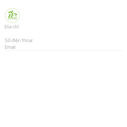
Địa chỉ:
91 Phố Xuân Viên - Phường Sa Pa - Thị xã Sa Pa -
Tỉnh Lào Cai
Số điện thoại:
02143871202
Email:
contact-sapa@laocai.gov.vn
Sơ đồ trang web
Dịch vụ khác
Địa điểm du lịch
Chương trình khuyến mãi
Địa điểm tiện ích
Bản đồ 3D
Địa điểm ẩm thực
Tạo lộ trình
Địa điểm nghỉ dưỡng
Sản phẩm truyền thống
Tin tức & sự kiện
Giới thiệu về Sapa
Tài khoản của tôi
Theo dõi chúng tôi
Đăng nhập
Cổng thông tin điện tử