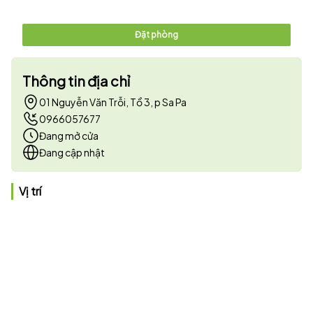
Đặt phòng
Thông tin địa chỉ
01 Nguyễn Văn Trỗi, Tổ 3, p Sa Pa
0966057677
Đang mở cửa
Đang cập nhật
Vị trí