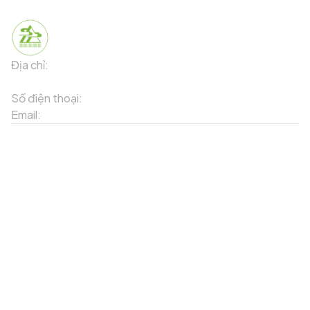
Địa chỉ:
91 Phố Xuân Viên - Phường Sa Pa - Thị xã Sa Pa -
Tỉnh Lào Cai
Số điện thoại:
02143871202
Email:
contact-sapa@laocai.gov.vn
Sơ đồ trang web
Dịch vụ khác
Địa điểm du lịch
Chương trình khuyến mãi
Địa điểm tiện ích
Bản đồ 3D
Địa điểm ẩm thực
Tạo lộ trình
Địa điểm nghỉ dưỡng
Sản phẩm truyền thống
Tin tức & sự kiện
Giới thiệu về Sapa
Tài khoản của tôi
Theo dõi chúng tôi
Đăng nhập
Cổng thông tin điện tử