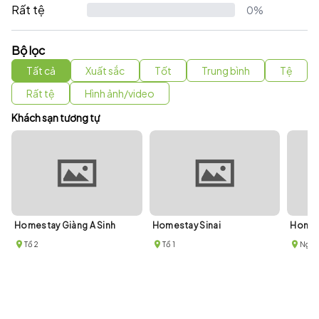
Rất tệ
0%
Bộ lọc
Tất cả
Xuất sắc
Tốt
Trung bình
Tệ
Rất tệ
Hình ảnh/video
Khách sạn tương tự
Homestay Giàng A Sinh
Homestay Sinai
Homes
Tổ 2
Tổ 1
Ngõ 2