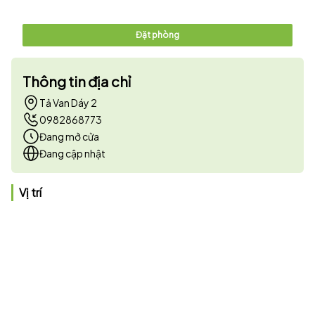
Đặt phòng
Thông tin địa chỉ
Tả Van Dáy 2
0982868773
Đang mở cửa
Đang cập nhật
Vị trí