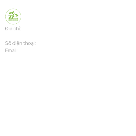
Địa chỉ:
91 Phố Xuân Viên - Phường Sa Pa - Thị xã Sa Pa -
Tỉnh Lào Cai
Số điện thoại:
02143871202
Email:
contact-sapa@laocai.gov.vn
Sơ đồ trang web
Dịch vụ khác
Địa điểm du lịch
Chương trình khuyến mãi
Địa điểm tiện ích
Bản đồ 3D
Địa điểm ẩm thực
Tạo lộ trình
Địa điểm nghỉ dưỡng
Sản phẩm truyền thống
Tin tức & sự kiện
Giới thiệu về Sapa
Tài khoản của tôi
Theo dõi chúng tôi
Đăng nhập
Cổng thông tin điện tử