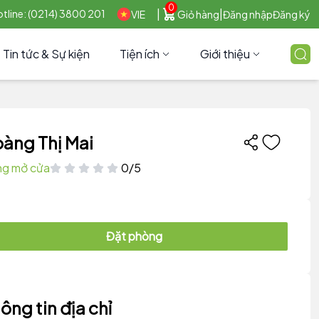
0
|
|
tline: (0214) 3800 201
VIE
Giỏ hàng
Đăng nhập
Đăng ký
Tin tức & Sự kiện
Tiện ích
Giới thiệu
àng Thị Mai
g mở cửa
0/5
Đặt phòng
ông tin địa chỉ