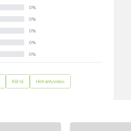
0%
0%
0%
0%
0%
Rất tệ
Hình ảnh/video