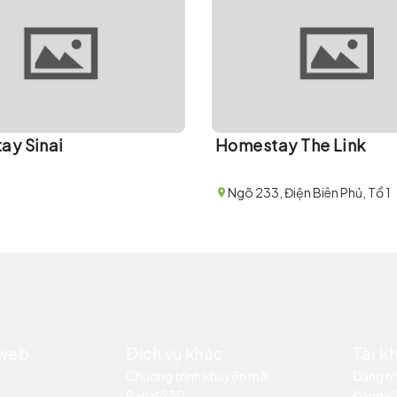
ay Sinai
Homestay The Link
Ngõ 233, Điện Biên Phủ, Tổ 1
 web
Dịch vụ khác
Tài k
Chương trình khuyến mãi
Đăng n
Bản đồ 3D
Đăng k