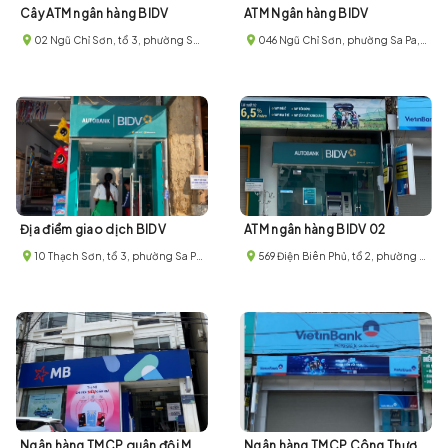
Cây ATM ngân hàng BIDV
ATM Ngân hàng BIDV
02 Ngũ Chỉ Sơn, tổ 3, phường Sa Pa, thị xã Sa Pa, tỉnh Lào Cai
046 Ngũ Chỉ Sơn, phường Sa Pa, thị xã Sa Pa, tỉnh Lào Cai
Địa điểm giao dịch BIDV
ATM ngân hàng BIDV 02
10 Thạch Sơn, tổ 3, phường Sa Pa, thị xã Sa Pa, tỉnh Lào Cai
569 Điện Biên Phủ, tổ 2, phường Sa Pa, thị xã Sa Pa, tỉnh Lào Cai
Ngân hàng TMCP quân đội MB Bank
Ngân hàng TMCP Công Thương Việt Nam Viettinbank