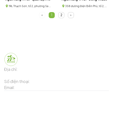
196, Thạch Sơn, tổ 2, phường Sa Pa, thị xã Sa Pa, tỉnh Lào Cai
358 đường Điện Biên Phủ, tổ 2, phường Sa Pa, thị xã Sa Pa, tỉnh Lào Cai
‹
1
2
›
Địa chỉ:
91 Phố Xuân Viên - Phường Sa Pa - Thị xã Sa Pa -
Tỉnh Lào Cai
Số điện thoại:
02143871202
Email:
contact-sapa@laocai.gov.vn
Sơ đồ trang web
Dịch vụ khác
Địa điểm du lịch
Chương trình khuyến mãi
Địa điểm tiện ích
Bản đồ 3D