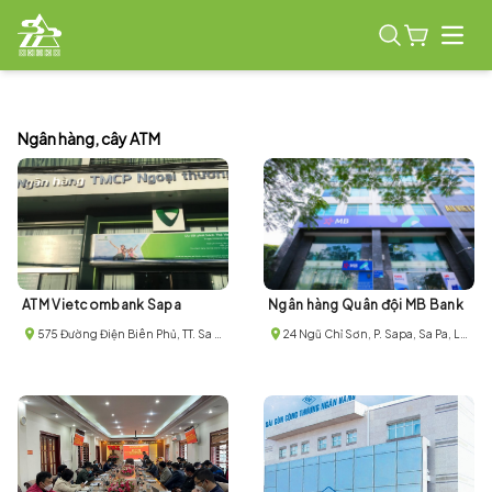
Open
Ngân hàng, cây ATM
ATM Vietcombank Sapa
Ngân hàng Quân đội MB Bank
575 Đường Điện Biên Phủ, TT. Sa Pa, Sa Pa, Lào Cai
24 Ngũ Chỉ Sơn, P. Sapa, Sa Pa, Lào Cai