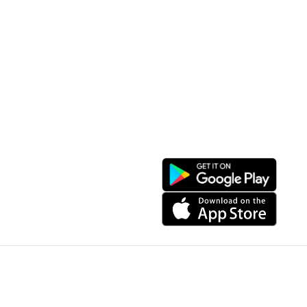
Địa điểm ẩm thực
Tạo lộ trình
Địa điểm nghỉ dưỡng
Sản phẩm truyền thống
Tin tức & sự kiện
Giới thiệu về Sapa
Tài khoản của tôi
Theo dõi chúng tôi
Đăng nhập
Cổng thông tin điện tử
Đăng ký
Facebook
Danh sách yêu thích
Tải xuống ứng dụng
Giỏ hàng của tôi
© Copyright 2024, All Right Reserved IGBSoft
Website được tài trợ bởi công ty cổ phần IGB