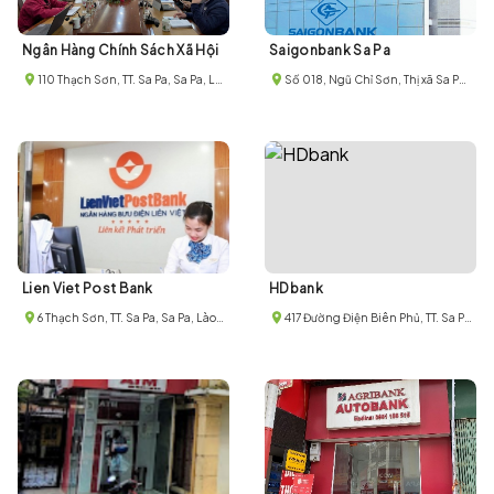
Ngân Hàng Chính Sách Xã Hội
Saigonbank Sa Pa
110 Thạch Sơn, TT. Sa Pa, Sa Pa, Lào Cai
Số 018, Ngũ Chỉ Sơn, Thị xã Sa Pa, Tỉnh Lào Cai
Lien Viet Post Bank
HDbank
6 Thạch Sơn, TT. Sa Pa, Sa Pa, Lào Cai
417 Đường Điện Biên Phủ, TT. Sa Pa, Sa Pa, Lào Cai, Vietnam