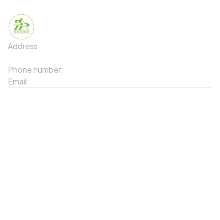
Address:
91 Phố Xuân Viên - Phường Sa Pa - Thị xã Sa Pa
- Tỉnh Lào Cai
Phone number:
02143871202
Email:
contact-sapa@laocai.gov.vn
Sitemap
Other Services
Tourist Places
Promotions
Convenient location
Map 3D
Food Places
Create Tour
Resort Location
Products featured
News & Events
Introduction to Sapa
My Account
Follow Us
Login
Web portal