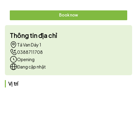
Book now
Thông tin địa chỉ
Tả Van Dáy 1
0388711708
Opening
Đang cập nhật
Vị trí