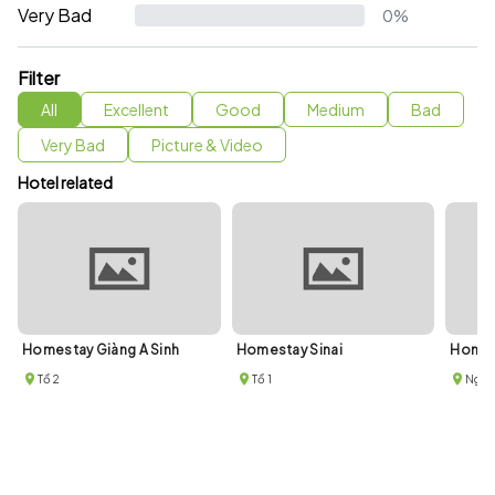
Very Bad
0%
Filter
All
Excellent
Good
Medium
Bad
Very Bad
Picture & Video
Hotel related
Homestay Giàng A Sinh
Homestay Sinai
Homes
Tổ 2
Tổ 1
Ngõ 2