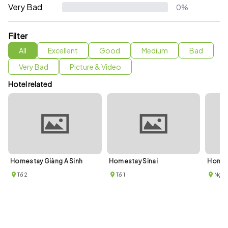
Very Bad
0%
Filter
All
Excellent
Good
Medium
Bad
Very Bad
Picture & Video
Hotel related
Homestay Giàng A Sinh
Homestay Sinai
Homes
Tổ 2
Tổ 1
Ngõ 2