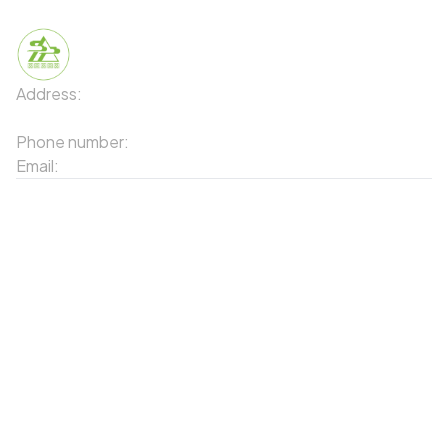
Address:
91 Phố Xuân Viên - Phường Sa Pa - Thị xã Sa Pa
- Tỉnh Lào Cai
Phone number:
02143871202
Email:
contact-sapa@laocai.gov.vn
Sitemap
Other Services
Tourist Places
Promotions
Convenient location
Map 3D
Food Places
Create Tour
Resort Location
Products featured
News & Events
Introduction to Sapa
My Account
Follow Us
Login
Web portal