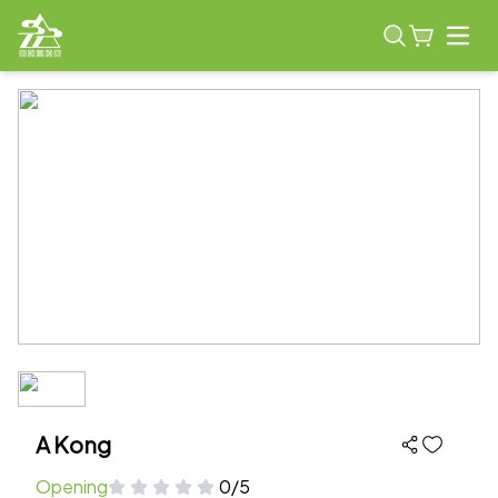
Open
A Kong
Opening
0/5