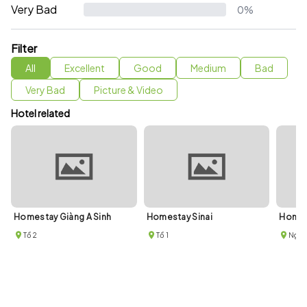
Very Bad
0%
Filter
All
Excellent
Good
Medium
Bad
Very Bad
Picture & Video
Hotel related
Homestay Giàng A Sinh
Homestay Sinai
Homes
Tổ 2
Tổ 1
Ngõ 2