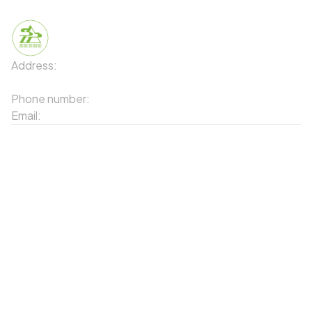
Address:
91 Phố Xuân Viên - Phường Sa Pa - Thị xã Sa Pa
- Tỉnh Lào Cai
Phone number:
02143871202
Email:
contact-sapa@laocai.gov.vn
Sitemap
Other Services
Tourist Places
Promotions
Convenient location
Map 3D
Food Places
Create Tour
Resort Location
Products featured
News & Events
Introduction to Sapa
My Account
Follow Us
Login
Web portal