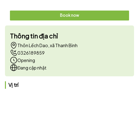
Book now
Thông tin địa chỉ
Thôn Lếch Dao, xã Thanh Bình
0326189859
Opening
Đang cập nhật
Vị trí