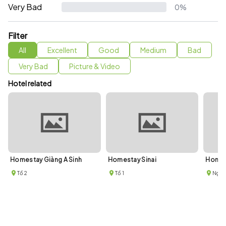
Very Bad
0%
Filter
All
Excellent
Good
Medium
Bad
Very Bad
Picture & Video
Hotel related
Homestay Giàng A Sinh
Homestay Sinai
Homes
Tổ 2
Tổ 1
Ngõ 2