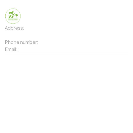
Address:
91 Phố Xuân Viên - Phường Sa Pa - Thị xã Sa Pa
- Tỉnh Lào Cai
Phone number:
02143871202
Email:
contact-sapa@laocai.gov.vn
Sitemap
Other Services
Tourist Places
Promotions
Convenient location
Map 3D
Food Places
Create Tour
Resort Location
Products featured
News & Events
Introduction to Sapa
My Account
Follow Us
Login
Web portal