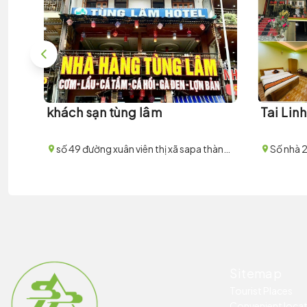
khách sạn tùng lâm
Tai Lin
số 49 đường xuân viên thị xã sapa thành phố lào cai
Sitemap
Tourist Places
Convenient loca