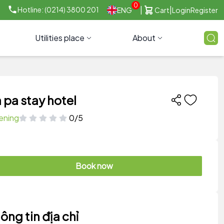
0
|
|
Hotline: (0214) 3800 201
ENG
Cart
Login
Register
Utilities place
About
 pa stay hotel
ening
0/5
Book now
ông tin địa chỉ