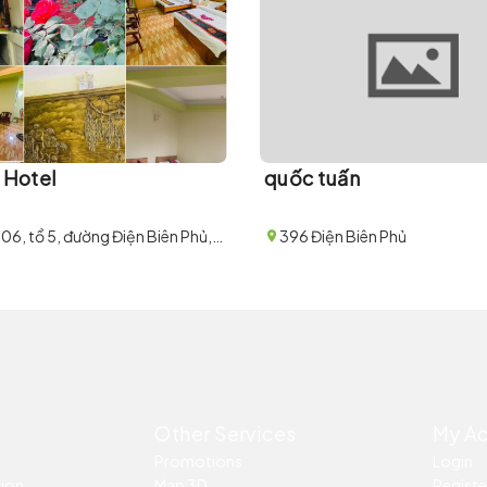
h Hotel
quốc tuấn
Số nhà 206, tổ 5, đường Điện Biên Phủ, phường Hàm Rồng, thị xã Sa Pa
396 Điện Biên Phủ
Other Services
My A
Promotions
Login
tion
Map 3D
Registe