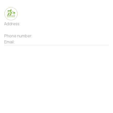
Address:
91 Phố Xuân Viên - Phường Sa Pa - Thị xã Sa Pa
- Tỉnh Lào Cai
Phone number:
02143871202
Email:
contact-sapa@laocai.gov.vn
Sitemap
Other Services
Tourist Places
Promotions
Convenient location
Map 3D
Food Places
Create Tour
Resort Location
Products featured
News & Events
Introduction to Sapa
My Account
Follow Us
Login
Web portal