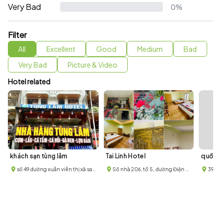
Very Bad
0%
Filter
All
Excellent
Good
Medium
Bad
Very Bad
Picture & Video
Hotel related
khách sạn tùng lâm
Tai Linh Hotel
quốc 
số 49 đường xuân viên thị xã sapa thành phố lào cai
Số nhà 206, tổ 5, đường Điện Biên Phủ, phường Hàm Rồng, thị xã Sa Pa
396 Đ