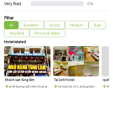
Very Bad
0%
Filter
All
Excellent
Good
Medium
Bad
Very Bad
Picture & Video
Hotel related
khách sạn tùng lâm
Tai Linh Hotel
quốc 
số 49 đường xuân viên thị xã sapa thành phố lào cai
Số nhà 206, tổ 5, đường Điện Biên Phủ, phường Hàm Rồng, thị xã Sa Pa
396 Đ