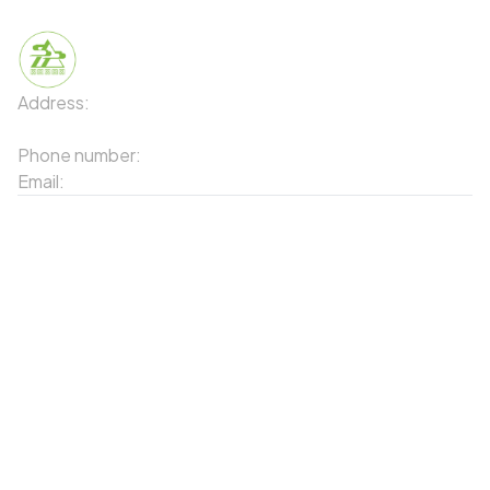
Address:
91 Phố Xuân Viên - Phường Sa Pa - Thị xã Sa Pa
- Tỉnh Lào Cai
Phone number:
02143871202
Email:
contact-sapa@laocai.gov.vn
Sitemap
Other Services
Tourist Places
Promotions
Convenient location
Map 3D
Food Places
Create Tour
Resort Location
Products featured
News & Events
Introduction to Sapa
My Account
Follow Us
Login
Web portal