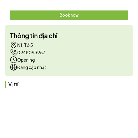
Book now
Thông tin địa chỉ
N1, Tổ 5
0948093957
Opening
Đang cập nhật
Vị trí