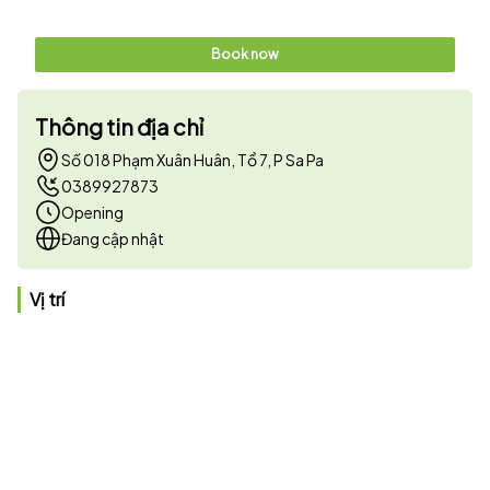
Book now
Thông tin địa chỉ
Số 018 Phạm Xuân Huân, Tổ 7, P Sa Pa
0389927873
Opening
Đang cập nhật
Vị trí