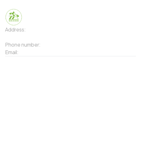
Address:
91 Phố Xuân Viên - Phường Sa Pa - Thị xã Sa Pa
- Tỉnh Lào Cai
Phone number:
02143871202
Email:
contact-sapa@laocai.gov.vn
Sitemap
Other Services
Tourist Places
Promotions
Convenient location
Map 3D
Food Places
Create Tour
Resort Location
Products featured
News & Events
Introduction to Sapa
My Account
Follow Us
Login
Web portal