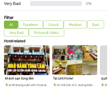
Very Bad
0%
Filter
All
Excellent
Good
Medium
Bad
Very Bad
Picture & Video
Hotel related
khách sạn tùng lâm
Tai Linh Hotel
quốc 
số 49 đường xuân viên thị xã sapa thành phố lào cai
Số nhà 206, tổ 5, đường Điện Biên Phủ, phường Hàm Rồng, thị xã Sa Pa
396 Đ