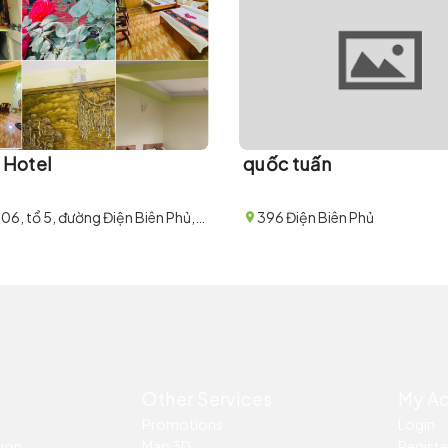
h Hotel
quốc tuấn
Số nhà 206, tổ 5, đường Điện Biên Phủ, phường Hàm Rồng, thị xã Sa Pa
396 Điện Biên Phủ
Other Services
My A
Promotions
Login
tion
Map 3D
Registe