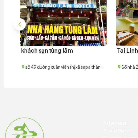
khách sạn tùng lâm
Tai Lin
số 49 đường xuân viên thị xã sapa thành phố lào cai
Sitemap
Tourist Places
Convenient loca