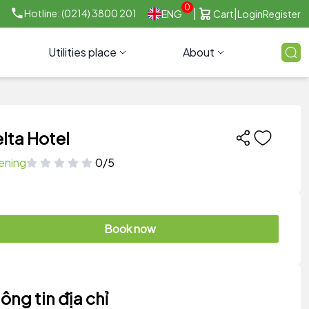
0
|
|
Hotline: (0214) 3800 201
ENG
Cart
Login
Register
Utilities place
About
lta Hotel
ening
0/5
Book now
ông tin địa chỉ