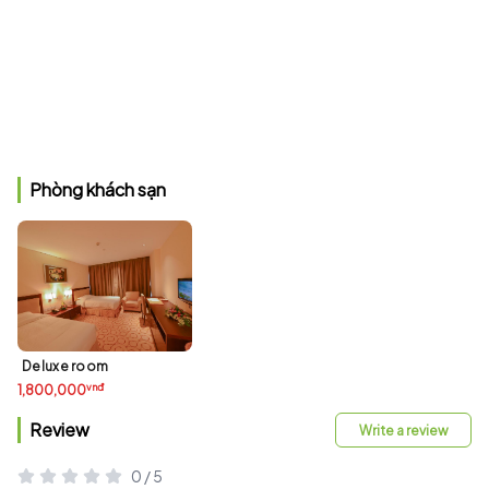
Phòng khách sạn
Deluxe room
vnđ
1,800,000
Review
Write a review
0 / 5