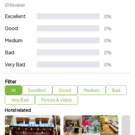
(0 Review)
Excellent
0%
Good
0%
Medium
0%
Bad
0%
Very Bad
0%
Filter
All
Excellent
Good
Medium
Bad
Very Bad
Picture & Video
Hotel related