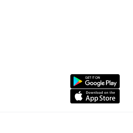
Convenient location
Map 3D
Food Places
Create Tour
Resort Location
Products featured
News & Events
Introduction to Sapa
My Account
Follow Us
Login
Web portal
Register
Facebook
Favorites List
Download the app
My Shopping Cart
© Copyright 2024, All Right Reserved IGBSoft
Website is sponsored by IGB Joint Stock Company