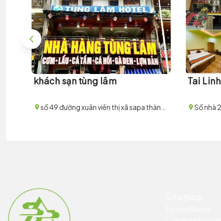
khách sạn tùng lâm
Tai Lin
số 49 đường xuân viên thị xã sapa thành phố lào cai
Sitemap
Tourist Places
Convenient loca