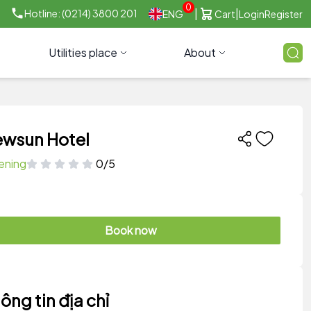
0
|
|
Hotline: (0214) 3800 201
ENG
Cart
Login
Register
Utilities place
About
wsun Hotel
ening
0/5
Book now
ông tin địa chỉ