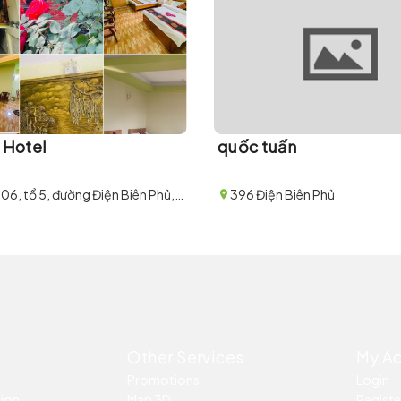
h Hotel
quốc tuấn
Số nhà 206, tổ 5, đường Điện Biên Phủ, phường Hàm Rồng, thị xã Sa Pa
396 Điện Biên Phủ
Other Services
My A
Promotions
Login
tion
Map 3D
Registe