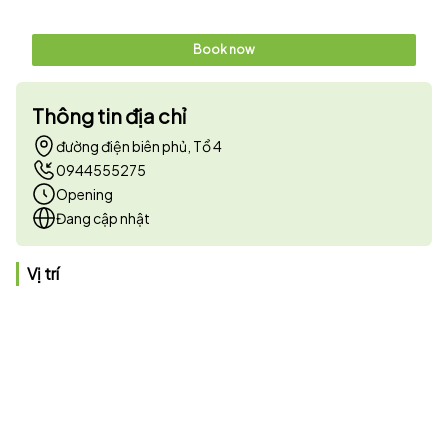
Book now
Thông tin địa chỉ
đường điện biên phủ, Tổ 4
0944555275
Opening
Đang cập nhật
Vị trí