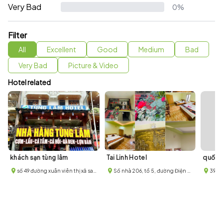
Very Bad
0%
Filter
All
Excellent
Good
Medium
Bad
Very Bad
Picture & Video
Hotel related
khách sạn tùng lâm
Tai Linh Hotel
quốc 
số 49 đường xuân viên thị xã sapa thành phố lào cai
Số nhà 206, tổ 5, đường Điện Biên Phủ, phường Hàm Rồng, thị xã Sa Pa
396 Đ