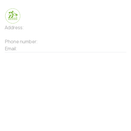
Address:
91 Phố Xuân Viên - Phường Sa Pa - Thị xã Sa Pa
- Tỉnh Lào Cai
Phone number:
02143871202
Email:
contact-sapa@laocai.gov.vn
Sitemap
Other Services
Tourist Places
Promotions
Convenient location
Map 3D
Food Places
Create Tour
Resort Location
Products featured
News & Events
Introduction to Sapa
My Account
Follow Us
Login
Web portal